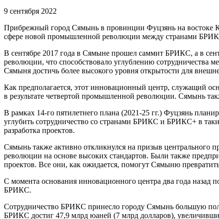
9 сентября 2022
Прибрежный город Сямынь в провинции Фуцзянь на востоке Ки
сфере новой промышленной революции между странами БРИКС 
В сентябре 2017 года в Сямыне прошел саммит БРИКС, а в се
революции, что способствовало углублению сотрудничества 
Сямыня достичь более высокого уровня открытости для внешне
Как предполагается, этот инновационный центр, служащий ос
в результате четвертой промышленной революции. Сямынь так
В рамках 14-го пятилетнего плана (2021-25 гг.) Фуцзянь пла
углубить сотрудничество со странами БРИКС и БРИКС+ в таких
разработка проектов.
Сямынь также активно откликнулся на призыв центрального 
революции на основе высоких стандартов. Были также предпри
проектов. Все они, как ожидается, помогут Сямыню преврати
С момента основания инновационного центра два года назад п
БРИКС.
Сотрудничество БРИКС принесло городу Сямынь большую польз
БРИКС достиг 47,9 млрд юаней (7 млрд долларов), увеличивши