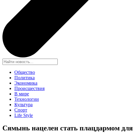
Общество
Политика
Экономика
Происшествия
В мире
Технологии
Культура
Спорт
Life Style
Сямынь нацелен стать плацдармом для