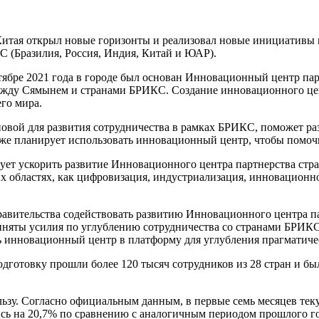
тая открыл новые горизонты и реализовал новые инициативы в
(Бразилия, Россия, Индия, Китай и ЮАР).
нтябре 2021 года в городе был основан Инновационный центр 
между Сямынем и странами БРИКС. Создание инновационного ц
го мира.
новой для развития сотрудничества в рамках БРИКС, поможет р
же планирует использовать инновационный центр, чтобы помочь
нирует ускорить развитие Инновационного центра партнерства 
 областях, как цифровизация, индустриализация, инновационное
правительства содействовать развитию Инновационного центра
няты усилия по углублению сотрудничества со странами БРИКС, 
ть инновационный центр в платформу для углубления прагматич
одготовку прошли более 120 тысяч сотрудников из 28 стран и 
у. Согласно официальным данным, в первые семь месяцев теку
сь на 20,7% по сравнению с аналогичным периодом прошлого го