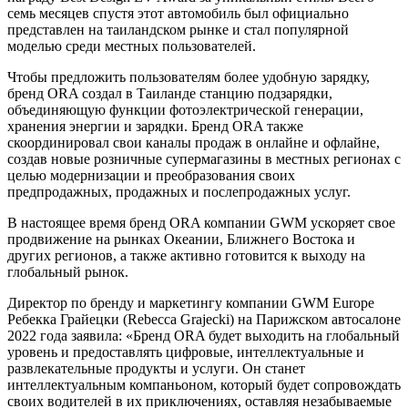
семь месяцев спустя этот автомобиль был официально
представлен на таиландском рынке и стал популярной
моделью среди местных пользователей.
Чтобы предложить пользователям более удобную зарядку,
бренд ORA создал в Таиланде станцию подзарядки,
объединяющую функции фотоэлектрической генерации,
хранения энергии и зарядки. Бренд ORA также
скоординировал свои каналы продаж в онлайне и офлайне,
создав новые розничные супермагазины в местных регионах с
целью модернизации и преобразования своих
предпродажных, продажных и послепродажных услуг.
В настоящее время бренд ORA компании GWM ускоряет свое
продвижение на рынках Океании, Ближнего Востока и
других регионов, а также активно готовится к выходу на
глобальный рынок.
Директор по бренду и маркетингу компании GWM Europe
Ребекка Грайецки (Rebecca Grajecki) на Парижском автосалоне
2022 года заявила: «Бренд ORA будет выходить на глобальный
уровень и предоставлять цифровые, интеллектуальные и
развлекательные продукты и услуги. Он станет
интеллектуальным компаньоном, который будет сопровождать
своих водителей в их приключениях, оставляя незабываемые