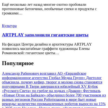
Ещё несколько лет назад многие охотно пробовали
протеиновые батончики, необычные снеки и продукты с
громкими…
Культура
ARTPLAY заполонили гигантские цветы
На фасадах Центра дизайна и архитектуры ARTPLAY
появились масштабные граффити художницы Елены
Романовской: гигантские цветы…
Популярное
Александр Рабинович возглавил АО «Евразийское
информационное агентство Глобал Медиа Групп»
Диетолог
объяснила, почему кефир, творог и молоко снова становятся
популярными
В Твери завершился юбилейный XV Кубок
«Русского Света» по гребле на лодках «Дракон»
Фестиваль
«Новые Огни на Байкале» объединил более 700 участников из
разных регионов России
Роботизация в мире бьет новые
рекорды: количество промышленных роботов выросло на 15%