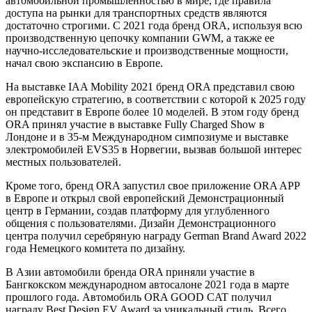
автомобильной промышленностью в мире, где правила
доступа на рынки для транспортных средств являются
достаточно строгими. С 2021 года бренд ORA, используя всю
производственную цепочку компании GWM, а также ее
научно-исследовательские и производственные мощности,
начал свою экспансию в Европе.
На выставке IAA Mobility 2021 бренд ORA представил свою
европейскую стратегию, в соответствии с которой к 2025 году
он представит в Европе более 10 моделей. В этом году бренд
ORA принял участие в выставке Fully Charged Show в
Лондоне и в 35-м Международном симпозиуме и выставке
электромобилей EVS35 в Норвегии, вызвав большой интерес
местных пользователей.
Кроме того, бренд ORA запустил свое приложение ORA APP
в Европе и открыл свой европейский Демонстрационный
центр в Германии, создав платформу для углубленного
общения с пользователями. Дизайн Демонстрационного
центра получил серебряную награду German Brand Award 2022
года Немецкого комитета по дизайну.
В Азии автомобили бренда ORA приняли участие в
Бангкокском международном автосалоне 2021 года в марте
прошлого года. Автомобиль ORA GOOD CAT получил
награду Best Design EV Award за уникальный стиль. Всего