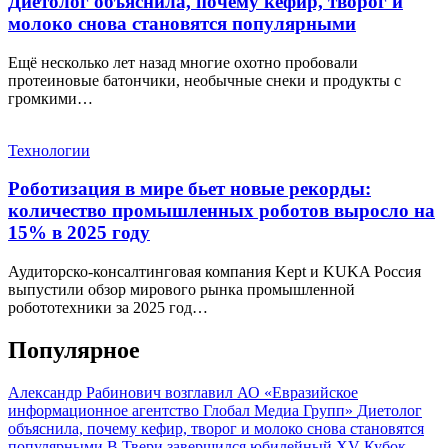
Диетолог объяснила, почему кефир, творог и
молоко снова становятся популярными
Ещё несколько лет назад многие охотно пробовали
протеиновые батончики, необычные снеки и продукты с
громкими…
Технологии
Роботизация в мире бьет новые рекорды:
количество промышленных роботов выросло на
15% в 2025 году
Аудиторско-консалтинговая компания Kept и KUKA Россия
выпустили обзор мирового рынка промышленной
робототехники за 2025 год…
Популярное
Александр Рабинович возглавил АО «Евразийское
информационное агентство Глобал Медиа Групп»
Диетолог
объяснила, почему кефир, творог и молоко снова становятся
популярными
В Твери завершился юбилейный XV Кубок