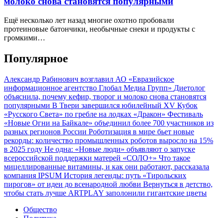
молоко снова становятся популярными
Ещё несколько лет назад многие охотно пробовали
протеиновые батончики, необычные снеки и продукты с
громкими…
Популярное
Александр Рабинович возглавил АО «Евразийское
информационное агентство Глобал Медиа Групп»
Диетолог
объяснила, почему кефир, творог и молоко снова становятся
популярными
В Твери завершился юбилейный XV Кубок
«Русского Света» по гребле на лодках «Дракон»
Фестиваль
«Новые Огни на Байкале» объединил более 700 участников из
разных регионов России
Роботизация в мире бьет новые
рекорды: количество промышленных роботов выросло на 15%
в 2025 году
Не одна: «Новые люди» объявляют о запуске
всероссийской поддержки матерей «СОЛО+»
Что такое
мицеллированные витамины, и как они работают, рассказала
компания IPSUM
История легенды: путь «Тирольских
пирогов» от идеи до всенародной любви
Вернуться в детство,
чтобы стать лучше
ARTPLAY заполонили гигантские цветы
Общество