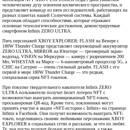
человеческому духу освоения космического пространства, и
представляет команду из пяти исследователей, работающих на
разных планетах нашей Солнечной системы. Каждый
персонаж обладает способностями, которые отражают
основные технологические достижения, демонстрируемые
смартфоном Infinix ZERO ULTRA.
Пять персонажей XBOY EXPLORER: FLASH на Венере с
180W Thunder Charge представляет сверхмощный аккумулятор
ZERO ULTRA, MIRROR на Юпитере — трехмерный экран-
водопад, VISION на Меркурии — камеру с разрешением 200
Мп, WISESTAR на Марсе — 6-нанометровый процессор 5G, а
CHIC на Сатурне — очень стильный дизайн. FLASH с его
первой в мире 180W Thunder Charge — это редкая,
специальная серия NFT-токенов.
При покупке твердотельного накопителя Infinix ZERO
ULTRA пользователи получат билет лотереи NFT с
возможностью выиграть анимированный NFT-токен,
просканировав QR-код. Кроме того, поклонники могут
принять участие в акции «NFT-истории с Infinix» на странице
Infinix в Facebook. Они получат возможность выиграть NFT-
токен, поделившись своими любимыми персонажами XBOY
EXPLORER в социальных сетях и рассказав, за что их любят.
Те, чьи посты получат больше всего внимания, а также