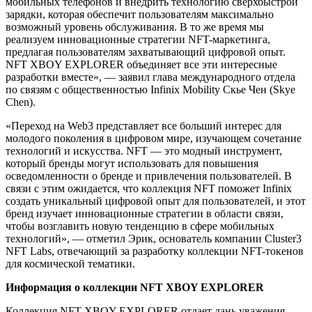
мобильных телефонов и внедрить технологию сверхбыстрой
зарядки, которая обеспечит пользователям максимально
возможный уровень обслуживания. В то же время мы
реализуем инновационные стратегии NFT-маркетинга,
предлагая пользователям захватывающий цифровой опыт.
NFT XBOY EXPLORER объединяет все эти интересные
разработки вместе», — заявил глава международного отдела
по связям с общественностью Infinix Mobility Cкье Чен (Skye
Chen).
«Переход на Web3 представляет все больший интерес для
молодого поколения в цифровом мире, изучающем сочетание
технологий и искусства. NFT — это модный инструмент,
который бренды могут использовать для повышения
осведомленности о бренде и привлечения пользователей. В
связи с этим ожидается, что коллекция NFT поможет Infinix
создать уникальный цифровой опыт для пользователей, и этот
бренд изучает инновационные стратегии в области связи,
чтобы возглавить новую тенденцию в сфере мобильных
технологий», — отметил Эрик, основатель компании Cluster3
NFT Labs, отвечающий за разработку коллекции NFT-токенов
для космической тематики.
Информация о коллекции NFT XBOY EXPLORER
Коллекция NFT XBOY EXPLORER отдает дань уважения