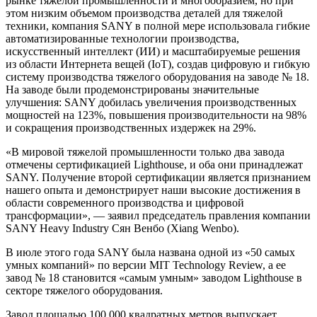
рынке тяжелой промышленности и многообразием, но при
этом низким объемом производства деталей для тяжелой
техники, компания SANY в полной мере использовала гибкие
автоматизированные технологии производства,
искусственный интеллект (ИИ) и масштабируемые решения
из области Интернета вещей (IoT), создав цифровую и гибкую
систему производства тяжелого оборудования на заводе № 18.
На заводе были продемонстрированы значительные
улучшения: SANY добилась увеличения производственных
мощностей на 123%, повышения производительности на 98%
и сокращения производственных издержек на 29%.
«В мировой тяжелой промышленности только два завода
отмечены сертификацией Lighthouse, и оба они принадлежат
SANY. Получение второй сертификации является признанием
нашего опыта и демонстрирует наши высокие достижения в
области современного производства и цифровой
трансформации», — заявил председатель правления компании
SANY Heavy Industry Сян Венбо (Xiang Wenbo).
В июле этого года SANY была названа одной из «50 самых
умных компаний» по версии MIT Technology Review, а ее
завод № 18 становится «самым умным» заводом Lighthouse в
секторе тяжелого оборудования.
Завод площадью 100 000 квадратных метров выпускает