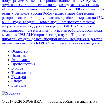
популярными
В Твери завершился юбилейный XV Кубок
«Русского Света» по гребле на лодках «Дракон»
Фестиваль
«Новые Огни на Байкале» объединил более 700 участников из
разных регионов России
Роботизация в мире бьет новые
рекорды: количество промышленных роботов выросло на 15%
в 2025 году
Не одна: «Новые люди» объявляют о запуске
всероссийской поддержки матерей «СОЛО+»
Что такое
мицеллированные витамины, и как они работают, рассказала
компания IPSUM
История легенды: путь «Тирольских
пирогов» от идеи до всенародной любви
Вернуться в детство,
чтобы стать лучше
ARTPLAY заполонили гигантские цветы
Общество
Политика
Экономика
Происшествия
В мире
Технологии
Культура
Спорт
Life Style
© 2017-2026
ХРОНИКА — новости, события и аналитика