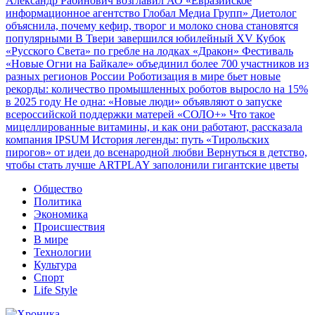
Александр Рабинович возглавил АО «Евразийское
информационное агентство Глобал Медиа Групп»
Диетолог
объяснила, почему кефир, творог и молоко снова становятся
популярными
В Твери завершился юбилейный XV Кубок
«Русского Света» по гребле на лодках «Дракон»
Фестиваль
«Новые Огни на Байкале» объединил более 700 участников из
разных регионов России
Роботизация в мире бьет новые
рекорды: количество промышленных роботов выросло на 15%
в 2025 году
Не одна: «Новые люди» объявляют о запуске
всероссийской поддержки матерей «СОЛО+»
Что такое
мицеллированные витамины, и как они работают, рассказала
компания IPSUM
История легенды: путь «Тирольских
пирогов» от идеи до всенародной любви
Вернуться в детство,
чтобы стать лучше
ARTPLAY заполонили гигантские цветы
Общество
Политика
Экономика
Происшествия
В мире
Технологии
Культура
Спорт
Life Style