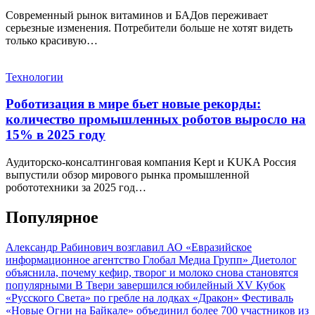
Современный рынок витаминов и БАДов переживает
серьезные изменения. Потребители больше не хотят видеть
только красивую…
Технологии
Роботизация в мире бьет новые рекорды:
количество промышленных роботов выросло на
15% в 2025 году
Аудиторско-консалтинговая компания Kept и KUKA Россия
выпустили обзор мирового рынка промышленной
робототехники за 2025 год…
Популярное
Александр Рабинович возглавил АО «Евразийское
информационное агентство Глобал Медиа Групп»
Диетолог
объяснила, почему кефир, творог и молоко снова становятся
популярными
В Твери завершился юбилейный XV Кубок
«Русского Света» по гребле на лодках «Дракон»
Фестиваль
«Новые Огни на Байкале» объединил более 700 участников из