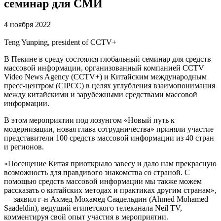
семинар для СМИ
4 ноября 2022
Teng Yunping, president of CCTV+
В Пекине в среду состоялся глобальный семинар для средств
массовой информации, организованный компанией CCTV
Video News Agency (CCTV+) и Китайским международным
пресс-центром (CIPCC) в целях углубления взаимопонимания
между китайскими и зарубежными средствами массовой
информации.
В этом мероприятии под лозунгом «Новый путь к
модернизации, новая глава сотрудничества» приняли участие
представители 100 средств массовой информации из 40 стран
и регионов.
«Посещение Китая приоткрыло завесу и дало нам прекрасную
возможность для правдивого знакомства со страной. С
помощью средств массовой информации мы также можем
рассказать о китайских методах и практиках другим странам»,
— заявил г-н Ахмед Мохамед Саадельдин (Ahmed Mohamed
Saadeldin), ведущий египетского телеканала Neil TV,
комментируя свой опыт участия в мероприятии.