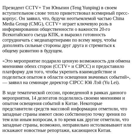
Президент CCTV+ Тэн Юньпин (Teng Yunping) в своем
вступительном слове тепло приветствовал всемирный пресс-
корпус. Он заявил, что, будучи неотъемлемой частью China
Media Group (CMG), CCTV+ играет ключевую роль в
информировании общественности о важности 20-го
Всекитайского съезда КПК, и выразил готовность
сотрудничать с медиапартнерами по всему миру, чтобы
дополнять сильные стороны друг друга и стремиться к
общему развитию в будущем.
«Это мероприятие подарило ценную возможность для обмена
мнениями обеих сторон (CCTV+ и CIPCC) и предоставило
платформу для того, чтобы укрепить взаимодействие и
поделиться опытом в области освещения значимых событий»,
— заявил на семинаре директор CIPCC Юй Лэй (Yu Lei).
В ходе тематической сессии, проведенной в рамках данного
мероприятия, 14 делегатов поделились своими мнениями и
опытом освещения событий в Китае. Некоторые
представители средств массовой информации отметили, что
западные страны имеют свою собственную точку зрения по
тем или иным вопросам, в то время как другие отметили, что
западные страны, возможно, неправильно истолковывают или
искажают новостные репортажи, касающиеся Китая.