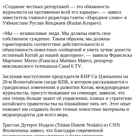
«Создание честных репортажей — это обязанность
журналиста на протяжении всей его карьеры», — заявил
заместитель главного редактора газеты «Народное слово» в
Узбекистане Руслан Кенджаев (Ruslan Kenjaev).
«Мы — независимые люди. Мы должны иметь свое
собственное суждение. Таким образом, мы должны
гарантировать соответствие действительности и
объективность новостных сообщений и уметь лучше донести
истинный Китай до нашей аудитории», — заявила Франсиска
Мартинес Матео (Francisca Martinez Mateo), репортер
мексиканского телеканала Canal 6 TV.
Заслушав выступление председателя КНР Си Цзиньпина на
20-м Всекитайском съезде КПК, в котором рассказывается о
грандиозных изменениях в развитии Китая, международные
журналисты, присутствовавшие на семинаре, заявили, что
они теперь больше знают об управлении, планах и стратегиях
китайского правительства на ближайшие пять лет. Этот опыт
поможет им создавать более точные новостные материалы и
медиапродукты для всего мира.
Тристан Дутерте Нодало (Tristan Duterte Nodalo) из CNN
Филиппины заявил, что благодаря современной
модернизации журналистики и более широкому