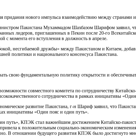
я придания нового импульса взаимодействию между странами и 
министром Пакистана Мухаммадом Шахбазом Шарифом заявил, что
ранных лидеров, приглашенных в Пекин после 20-го Всекитайск
ой с момента его вступления в должность в апреле.
убокой, несгибаемой дружбы» между Пакистаном и Китаем, добав
шней политики и национального консенсуса Пакистана.
вать свою фундаментальную политику открытости и обеспечиват
возможности совместного комитета по сотрудничеству Китайско
ококачественного сотрудничества в рамках инициативы «Один 
номическое развитие Пакистана, г-н Шариф заявил, что Пакиста
ках инициативы «Один пояс и один путь».
ин путь», КПЭК стал важнейшим достижением Китайско-пакиста
и привела к положительным социально-экономическим изменени
но. В отношении будущего развития КПЭК было достигнуто мн