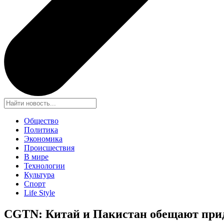
Общество
Политика
Экономика
Происшествия
В мире
Технологии
Культура
Спорт
Life Style
CGTN: Китай и Пакистан обещают прид