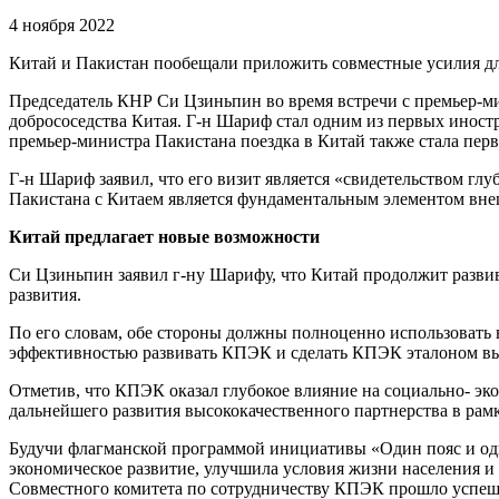
4 ноября 2022
Китай и Пакистан пообещали приложить совместные усилия дл
Председатель КНР Си Цзиньпин во время встречи с премьер-
добрососедства Китая. Г-н Шариф стал одним из первых иност
премьер-министра Пакистана поездка в Китай также стала перв
Г-н Шариф заявил, что его визит является «свидетельством гл
Пакистана с Китаем является фундаментальным элементом вне
Китай предлагает новые возможности
Си Цзиньпин заявил г-ну Шарифу, что Китай продолжит разви
развития.
По его словам, обе стороны должны полноценно использовать 
эффективностью развивать КПЭК и сделать КПЭК эталоном выс
Отметив, что КПЭК оказал глубокое влияние на социально- эко
дальнейшего развития высококачественного партнерства в рам
Будучи флагманской программой инициативы «Один пояс и од
экономическое развитие, улучшила условия жизни населения 
Совместного комитета по сотрудничеству КПЭК прошло успеш