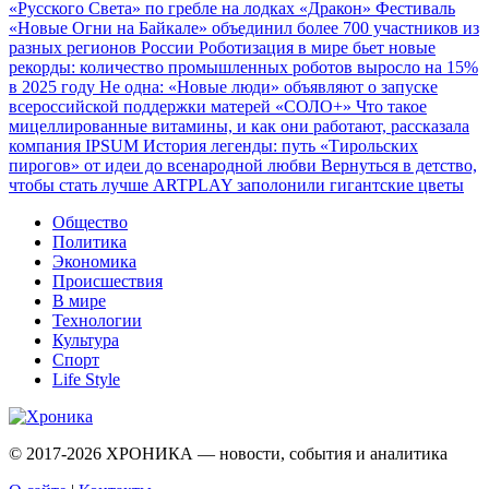
«Русского Света» по гребле на лодках «Дракон»
Фестиваль
«Новые Огни на Байкале» объединил более 700 участников из
разных регионов России
Роботизация в мире бьет новые
рекорды: количество промышленных роботов выросло на 15%
в 2025 году
Не одна: «Новые люди» объявляют о запуске
всероссийской поддержки матерей «СОЛО+»
Что такое
мицеллированные витамины, и как они работают, рассказала
компания IPSUM
История легенды: путь «Тирольских
пирогов» от идеи до всенародной любви
Вернуться в детство,
чтобы стать лучше
ARTPLAY заполонили гигантские цветы
Общество
Политика
Экономика
Происшествия
В мире
Технологии
Культура
Спорт
Life Style
© 2017-2026
ХРОНИКА — новости, события и аналитика