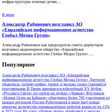
инфраструктуры помощи детям,…
В мире
Александр Рабинович возглавил АО
«Евразийское информационное агентство
Глобал Медиа Групп»
Александр Рабинович как председатель совета директоров
возглавил акционерное общество «Евразийское
информационное агентство Глобал Медиа Групп»….
Популярное
Александр Рабинович возглавил АО «Евразийское
информационное агентство Глобал Медиа Групп»
Диетолог
объяснила, почему кефир, творог и молоко снова становятся
популярными
В Твери завершился юбилейный XV Кубок
«Русского Света» по гребле на лодках «Дракон»
Фестиваль
«Новые Огни на Байкале» объединил более 700 участников из
разных регионов России
Роботизация в мире бьет новые
рекорды: количество промышленных роботов выросло на 15%
в 2025 году
Не одна: «Новые люди» объявляют о запуске