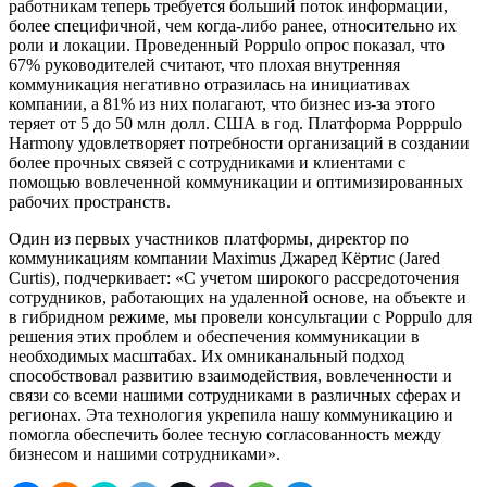
работникам теперь требуется больший поток информации,
более специфичной, чем когда-либо ранее, относительно их
роли и локации. Проведенный Poppulo опрос показал, что
67% руководителей считают, что плохая внутренняя
коммуникация негативно отразилась на инициативах
компании, а 81% из них полагают, что бизнес из-за этого
теряет от 5 до 50 млн долл. США в год. Платформа Popppulo
Harmony удовлетворяет потребности организаций в создании
более прочных связей с сотрудниками и клиентами с
помощью вовлеченной коммуникации и оптимизированных
рабочих пространств.
Один из первых участников платформы, директор по
коммуникациям компании Maximus Джаред Кёртис (Jared
Curtis), подчеркивает: «С учетом широкого рассредоточения
сотрудников, работающих на удаленной основе, на объекте и
в гибридном режиме, мы провели консультации с Poppulo для
решения этих проблем и обеспечения коммуникации в
необходимых масштабах. Их омниканальный подход
способствовал развитию взаимодействия, вовлеченности и
связи со всеми нашими сотрудниками в различных сферах и
регионах. Эта технология укрепила нашу коммуникацию и
помогла обеспечить более тесную согласованность между
бизнесом и нашими сотрудниками».