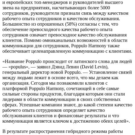
и европейских топ-менеджеров и руководителей высшего
звена на предприятиях, насчитывающих более 5000
сотрудников, руководители признали связь между качеством
рабочего опыта сотрудников и качеством обслуживания.
Большинство из опрошенных (58%) согласны с тем, что
обеспечение превосходного качества рабочего опыта
сотрудников означает превосходное качество обслуживания
клиентов. Помимо омниканальных возможностей в области
коммуникации для сотрудников, Poppulo Harmony также
обеспечивает целенаправленную коммуникацию с клиентами.
«Название Poppulo происходит от латинского слова для людей
— «populus», — заявил Дэвид Левин (David Levin),
генеральный директор новой Poppulo. — Установление связей
между людьми лежит в основе всего, что мы делаем как
организация. Сегодня мы познакомили клиентов с
платформой Poppulo Harmony, сочетающей в себе самые
сильные стороны продуктов, благодаря которым они стали
лидерами в области коммуникации в своих собственных
сферах. Успешные компании знают, до какой степени качество
рабочего опыта сотрудников определяет качество
обслуживания клиентов и финансовые результаты и что
коммуникация является ключом к достижению обеих целей».
В результате распространения гибридного режима работы