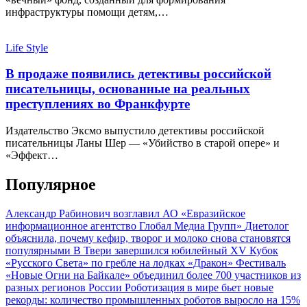
инфраструктуры помощи детям,…
Life Style
В продаже появились детективы российской
писательницы, основанные на реальных
преступлениях во Франкфурте
Издательство Эксмо выпустило детективы российской
писательницы Ланы Шер — «Убийство в старой опере» и
«Эффект…
Популярное
Александр Рабинович возглавил АО «Евразийское
информационное агентство Глобал Медиа Групп»
Диетолог
объяснила, почему кефир, творог и молоко снова становятся
популярными
В Твери завершился юбилейный XV Кубок
«Русского Света» по гребле на лодках «Дракон»
Фестиваль
«Новые Огни на Байкале» объединил более 700 участников из
разных регионов России
Роботизация в мире бьет новые
рекорды: количество промышленных роботов выросло на 15%