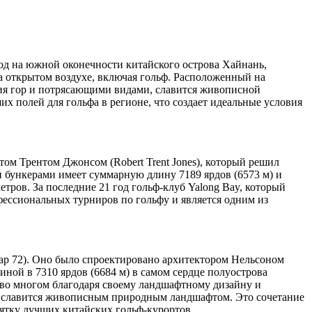
род на южной оконечности китайского острова Хайнань,
а открытом воздухе, включая гольф. Расположенный на
жия гор и потрясающими видами, славится живописной
х полей для гольфа в регионе, что создает идеальные условия
ом Трентом Джонсом (Robert Trent Jones), который решил
и бункерами имеет суммарную длину 7189 ярдов (6573 м) и
етров. За последние 21 год гольф-клуб Yalong Bay, который
офессиональных турниров по гольфу и является одним из
пар 72). Оно было спроектировано архитектором Нельсоном
иной в 7310 ярдов (6684 м) в самом сердце полуострова
 во многом благодаря своему ландшафтному дизайну и
ле славится живописным природным ландшафтом. Это сочетание
ятку лучших китайских гольф-курортов.