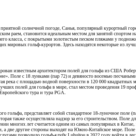
то приятной солнечной погоде, Санья, популярный курортный го
ским раем, становится идеальным местом для занятий спортом н
йшего класса, с покрытыми золотистым песком пляжами у подно
их мировых гольф-курортов. Здесь находятся некоторые из лучши
ирован известным архитектором полей для гольфа из США Роберт
не». Поле с 18 лунками (пар 72) и девяносто восемью песчаным
тая река с площадью водной поверхности в 120 000 квадратных м
 лучших полей для гольфа в мире, стал местом проведения 19 пр
Европейского тура и тура PGA.
го гольфа, представляет собой стандартное 18-луночное поле (
орая также осуществляла надзор за его строительством. Поле дл
нии многих лет считается одним из самых популярных в Китае,
ми, а две другие стороны выходят на Южно-Китайское море. По
угами позволило гольф-клубу Luhuitou в 2022 году войти в дес