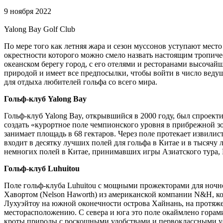
9 ноября 2022
Yalong Bay Golf Club
По мере того как летняя жара и сезон муссонов уступают мес
окрестности которого можно смело назвать настоящим тропиче
океанском берегу город, с его отелями и ресторанами высоча
природой и имеет все предпосылки, чтобы войти в число ведущ
для отдыха любителей гольфа со всего мира.
Гольф-клуб Yalong Bay
Гольф-клуб Yalong Bay, открывшийся в 2000 году, был спроект
создать «курортное поле чемпионского уровня в прибрежной зо
занимает площадь в 68 гектаров. Через поле протекает извилис
входит в десятку лучших полей для гольфа в Китае и в тысячу
немногих полей в Китае, принимавших игры Азиатского тура, 
Гольф-клуб Luhuitou
Поле гольф-клуба Luhuitou с мощными прожекторами для ночно
Хавортом (Nelson Haworth) из американской компании N&H, кот
Лухуэйтоу на южной оконечности острова Хайнань, на протяже
месторасположению. С севера и юга это поле окаймлено гора
кроты природы с роскошными удобствами и первоклассными усл