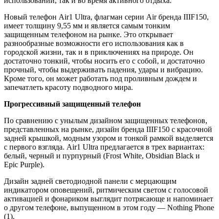
использовании, так и во время активного отдыха.
Новый телефон Air1 Ultra, флагман серии Air бренда IIIF150,
имеет толщину 9,55 мм и является самым тонким
защищенным телефоном на рынке. Это открывает
разнообразные возможности его использования как в
городской жизни, так и в приключениях на природе. Он
достаточно тонкий, чтобы носить его с собой, и достаточно
прочный, чтобы выдерживать падения, удары и вибрацию.
Кроме того, он может работать под проливным дождем и
запечатлеть красоту подводного мира.
Прогрессивный защищенный телефон
По сравнению с унылым дизайном защищенных телефонов,
представленных на рынке, дизайн бренда IIIF150 с красочной
задней крышкой, модным узором и тонкой рамкой выделяется
с первого взгляда. Air1 Ultra предлагается в трех вариантах:
белый, черный и пурпурный (Frost White, Obsidian Black и
Epic Purple).
Дизайн задней светодиодной панели с мерцающим
индикатором оповещений, ритмическим светом с голосовой
активацией и фонариком выглядит потрясающе и напоминает
о другом телефоне, выпущенном в этом году — Nothing Phone
(1).