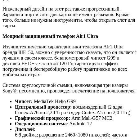
Инженерный дизайн на этот раз также прогрессивный.
Зарядный порт и слот для карты не имеют разъемов. Кроме
того, больше не нужны инструменты, чтобы открыть слот для
карты.
Мощный защищенный телефон Air1 Ultra
Изучив технические характеристики телефона Air1 Ultra
бренда IIIF150, можно с уверенностью сказать, что он является
лучшим в своем классе. 6-нанометровый чипсет G99 и
дисплей FHD+ с частотой 120 Гц гарантируют эффект
погружения и бесперебойную работу практически во всех
мобильных играх.
Система круглосуточной съемки, включающая три камеры
Sony
®
, несомненно, произведет впечатление на пользователя.
Чипсет:
MediaTek Helio G99
Центральный процессор:
восьмиядерный (2 ядра
Cortex-A76 по 2,2 ГГц и 6 ядер Cortex-A55 по 2,0 ГГц)
Графический процессор:
Arm Mali-G57 MC2
Операционная система
: Android 12
Дисплей
:
6,8 дюйма; разрешение 2460×1080 пикселей; частота