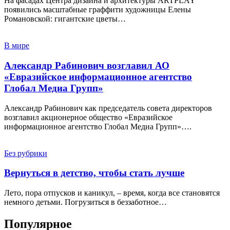
На фасадах Центра дизайна и архитектуры ARTPLAY
появились масштабные граффити художницы Елены
Романовской: гигантские цветы…
В мире
Александр Рабинович возглавил АО
«Евразийское информационное агентство
Глобал Медиа Групп»
Александр Рабинович как председатель совета директоров
возглавил акционерное общество «Евразийское
информационное агентство Глобал Медиа Групп»….
Без рубрики
Вернуться в детство, чтобы стать лучше
Лето, пора отпусков и каникул, – время, когда все становятся
немного детьми. Погрузиться в беззаботное…
Популярное