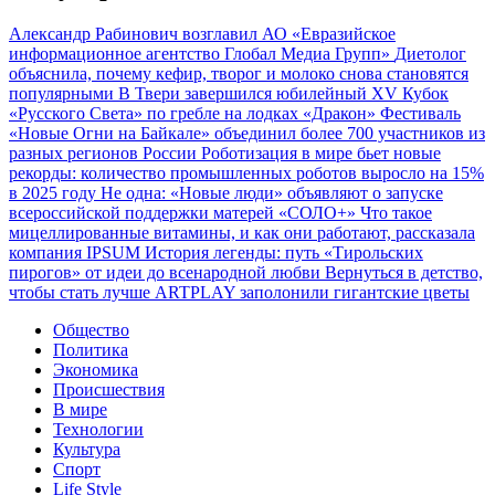
Александр Рабинович возглавил АО «Евразийское
информационное агентство Глобал Медиа Групп»
Диетолог
объяснила, почему кефир, творог и молоко снова становятся
популярными
В Твери завершился юбилейный XV Кубок
«Русского Света» по гребле на лодках «Дракон»
Фестиваль
«Новые Огни на Байкале» объединил более 700 участников из
разных регионов России
Роботизация в мире бьет новые
рекорды: количество промышленных роботов выросло на 15%
в 2025 году
Не одна: «Новые люди» объявляют о запуске
всероссийской поддержки матерей «СОЛО+»
Что такое
мицеллированные витамины, и как они работают, рассказала
компания IPSUM
История легенды: путь «Тирольских
пирогов» от идеи до всенародной любви
Вернуться в детство,
чтобы стать лучше
ARTPLAY заполонили гигантские цветы
Общество
Политика
Экономика
Происшествия
В мире
Технологии
Культура
Спорт
Life Style