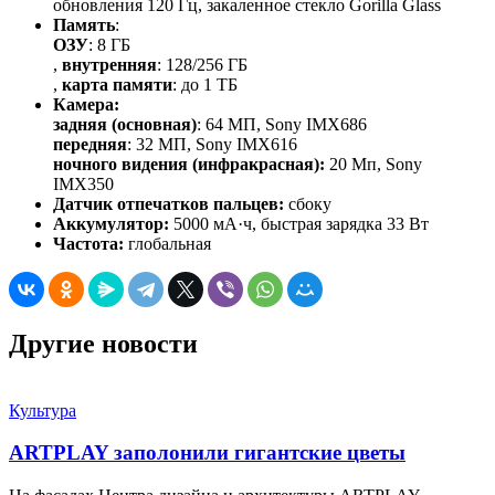
обновления 120 Гц, закаленное стекло Gorilla Glass
Память
:
ОЗУ
: 8 ГБ
,
внутренняя
: 128/256 ГБ
,
карта
памяти
: до 1 ТБ
Камера:
задняя (основная)
: 64 МП, Sony IMX686
передняя
: 32 МП, Sony IMX616
ночного видения (инфракрасная):
20 Мп, Sony
IMX350
Датчик отпечатков пальцев:
сбоку
Аккумулятор:
5000 мА·ч, быстрая зарядка 33 Вт
Частота:
глобальная
Другие новости
Культура
ARTPLAY заполонили гигантские цветы