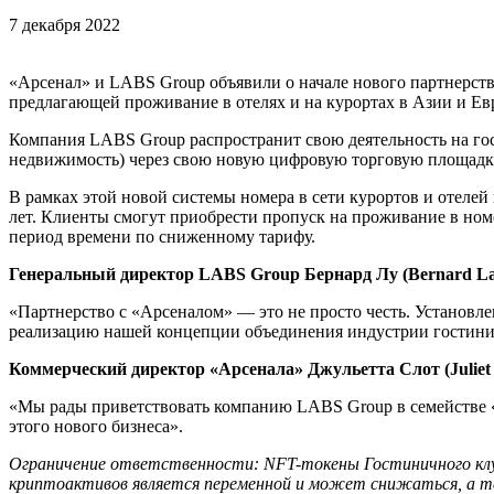
7 декабря 2022
«Арсенал» и LABS Group объявили о начале нового партнерст
предлагающей проживание в отелях и на курортах в Азии и Ев
Компания LABS Group распространит свою деятельность на гос
недвижимость) через свою новую цифровую торговую площадку 
В рамках этой новой системы номера в сети курортов и отеле
лет. Клиенты смогут приобрести пропуск на проживание в ном
период времени по сниженному тарифу.
Генеральный директор LABS Group
Бернард Лу (Bernard L
«Партнерство с «Арсеналом» — это не просто честь. Установ
реализацию нашей концепции объединения индустрии гостини
Коммерческий директор
«Арсенала»
Джульетта Слот (Juliet 
«Мы рады приветствовать компанию LABS Group в семействе «Ар
этого нового бизнеса».
Ограничение ответственности: NFT-токены Гостиничного клуб
криптоактивов является переменной и может снижаться, а та