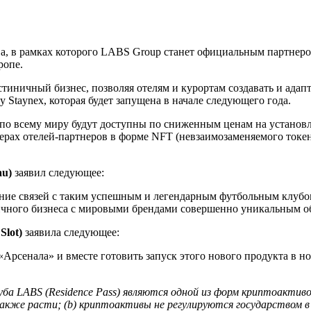
ва, в рамках которого LABS Group станет официальным партнер
ропе.
тиничный бизнес, позволяя отелям и курортам создавать и адап
Staynex, которая будет запущена в начале следующего года.
й по всему миру будут доступны по сниженным ценам на установ
ерах отелей-партнеров в форме NFT (невзаимозаменяемого токен
au)
заявил следующее:
ление связей с таким успешным и легендарным футбольным клуб
чного бизнеса с мировыми брендами совершенно уникальным о
Slot)
заявила следующее:
сенала» и вместе готовить запуск этого нового продукта в нов
а LABS (Residence Pass) являются одной из форм криптоактиво
кже расти; (b) криптоактивы не регулируются государством в 