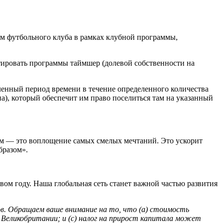
ом футбольного клуба в рамках клубной программы,
тировать программы таймшер (долевой собственности на
ленный период времени в течение определенного количества
а), который обеспечит им право поселиться там на указанный
ом — это воплощение самых смелых мечтаний. Это ускорит
бразом».
ом году. Наша глобальная сеть станет важной частью развития
в. Обращаем ваше внимание на то, что (a) стоимость
Великобритании; и (c) налог на прирост капитала может