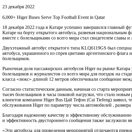
23 декабря 2022
6,000+ Higer Buses Serve Top Football Event in Qatar
18 декабря 2022 года в Катаре успешно завершился главный фут
Катаре на борту открытого автобуса, развевая национальным ф
вместе с болельщиками со всего мира стал свидетелем славы и
Двухэтажный автобус открытого типа KLQ6119GS был специаль
автобуса, украшенного из спрея цветами аргентинского флаг
болельщиков.
Рыночная доля пассажирских автобусов Higer на рынке Катара
болельщиков и журналистов со всего мира для поездок на стад
класса «люкс» длиной 12 метров обеспечивали сообщение меж
Согласно статистическим данным, начиная со старта мероприят
тысяч болельщиков в часы пиковой нагрузки, что стало новым
клиентов компании Higer Bus Цай Тефэн (Cai Tiefeng) заявил,
обслуживания Higer по параметру числа автомобилей , размера
Благодаря надежному качеству и эффективному обслуживанию а
и эффективность двустороннего сообщения также заслужили м
«Эти автобусы для проведения мероприятий отличаются прево