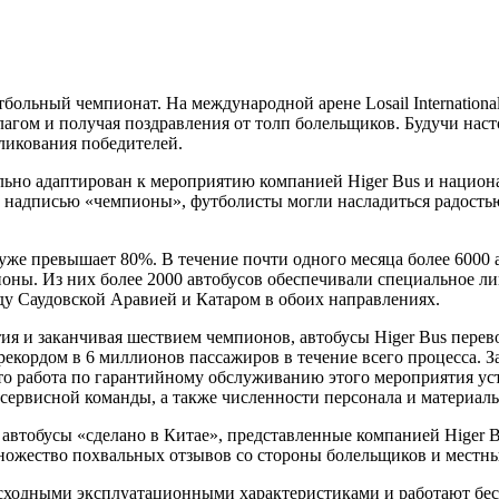
больный чемпионат. На международной арене Losail Internationa
лагом и получая поздравления от толп болельщиков. Будучи нас
 ликования победителей.
но адаптирован к мероприятию компанией Higer Bus и национа
а и надписью «чемпионы», футболисты могли насладиться радос
 уже превышает 80%. В течение почти одного месяца более 6000 
ионы. Из них более 2000 автобусов обеспечивали специальное ли
ду Саудовской Аравией и Катаром в обоих направлениях.
ия и заканчивая шествием чемпионов, автобусы Higer Bus перево
 рекордом в 6 миллионов пассажиров в течение всего процесса.
 что работа по гарантийному обслуживанию этого мероприятия у
 сервисной команды, а также численности персонала и материал
втобусы «сделано в Китае», представленные компанией Higer B
ножество похвальных отзывов со стороны болельщиков и местны
сходными эксплуатационными характеристиками и работают бесш