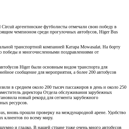
l Circuit аргентинские футболисты отмечали свою победу в
тоящим чемпионом среди прогулочных автобусов, Higer Bus
льной транспортной компанией Катара Mowasalat. На борту
тью победы и многочисленными поздравлениями от
автобусов Higer были основным видом транспорта для
нейное сообщение для мероприятия, а более 200 автобусов
зили в среднем около 200 тысяч пассажиров в день и около 250
 Заместитель директора Отдела обслуживания зарубежных
становила новый рекорд для сегмента зарубежного
ьных ресурсов.
us, вновь прошли проверку на международной арене. Удобство
х клиентов по всему миру.
умно и гладко. В нашей стране тоже очень много автобусов