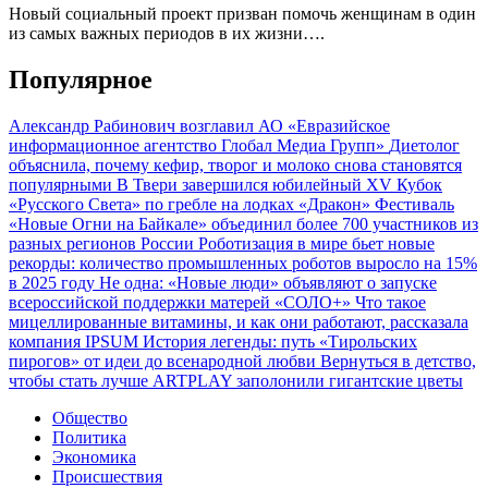
Новый социальный проект призван помочь женщинам в один
из самых важных периодов в их жизни….
Популярное
Александр Рабинович возглавил АО «Евразийское
информационное агентство Глобал Медиа Групп»
Диетолог
объяснила, почему кефир, творог и молоко снова становятся
популярными
В Твери завершился юбилейный XV Кубок
«Русского Света» по гребле на лодках «Дракон»
Фестиваль
«Новые Огни на Байкале» объединил более 700 участников из
разных регионов России
Роботизация в мире бьет новые
рекорды: количество промышленных роботов выросло на 15%
в 2025 году
Не одна: «Новые люди» объявляют о запуске
всероссийской поддержки матерей «СОЛО+»
Что такое
мицеллированные витамины, и как они работают, рассказала
компания IPSUM
История легенды: путь «Тирольских
пирогов» от идеи до всенародной любви
Вернуться в детство,
чтобы стать лучше
ARTPLAY заполонили гигантские цветы
Общество
Политика
Экономика
Происшествия