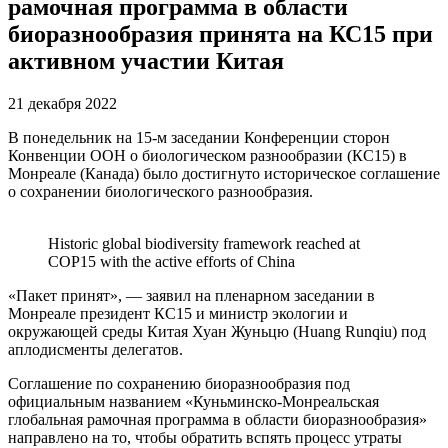
рамочная программа в области
биоразнообразия принята на КС15 при
активном участии Китая
21 декабря 2022
В понедельник на 15-м заседании Конференции сторон
Конвенции ООН о биологическом разнообразии (КС15) в
Монреале (Канада) было достигнуто историческое соглашение
о сохранении биологического разнообразия.
Historic global biodiversity framework reached at
COP15 with the active efforts of China
«Пакет принят», — заявил на пленарном заседании в
Монреале президент КС15 и министр экологии и
окружающей среды Китая Хуан Жуньцю (Huang Runqiu) под
аплодисменты делегатов.
Соглашение по сохранению биоразнообразия под
официальным названием «Куньминско-Монреальская
глобальная рамочная программа в области биоразнообразия»
направлено на то, чтобы обратить вспять процесс утраты