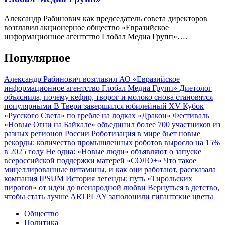
Александр Рабинович как председатель совета директоров
возглавил акционерное общество «Евразийское
информационное агентство Глобал Медиа Групп»….
Популярное
Александр Рабинович возглавил АО «Евразийское
информационное агентство Глобал Медиа Групп»
Диетолог
объяснила, почему кефир, творог и молоко снова становятся
популярными
В Твери завершился юбилейный XV Кубок
«Русского Света» по гребле на лодках «Дракон»
Фестиваль
«Новые Огни на Байкале» объединил более 700 участников из
разных регионов России
Роботизация в мире бьет новые
рекорды: количество промышленных роботов выросло на 15%
в 2025 году
Не одна: «Новые люди» объявляют о запуске
всероссийской поддержки матерей «СОЛО+»
Что такое
мицеллированные витамины, и как они работают, рассказала
компания IPSUM
История легенды: путь «Тирольских
пирогов» от идеи до всенародной любви
Вернуться в детство,
чтобы стать лучше
ARTPLAY заполонили гигантские цветы
Общество
Политика