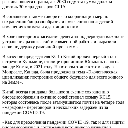
развивающиеся страны, а к 2030 году эта сумма должна
достичь 30 млрд долларов США.
В соглашении также говорится о координации мер по
сохранению биоразнообразия и смягчению последствий
изменения климата и адаптации к ним.
В ходе пленарного заседания делегаты подчеркнули важность
устранения разногласий и совместной работы и выразили
свою поддержку рамочной программы.
В качестве председателя КС15 Китай провел первый этап
встречи в Куньмине, столице провинции Юньнань на юго-
западе Китая, в 2021 году. На втором этапе в этом году в
Монреале, Канада, была продолжена тема «Экологическая
цивилизация: построение общего будущего для всего живого
на Земле».
Китай всегда придавал большое значение сохранению
биоразнообразия и активно содействовал созыву КС15,
которая состоялась после затянувшегося почти на четыре года
«марафона» переговоров и нескольких задержек из-за
пандемии COVID-19.
«Как для преодоления пандемии COVID-19, так и для защиты
биоразнообразия и достижения устойчивого развития в