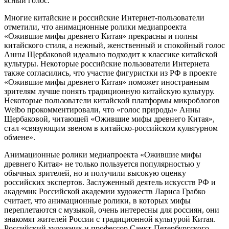
ясный голос.
Многие китайские и российские Интернет-пользователи
отметили, что анимационные ролики медиапроекта
«Ожившие мифы древнего Китая» прекрасны и полны
китайского стиля, а нежный, женственный и спокойный голос
Анны Щербаковой идеально подходит к классике китайской
культуры. Некоторые российские пользователи Интернета
также согласились, что участие фигуристки из РФ в проекте
«Ожившие мифы древнего Китая» поможет иностранным
зрителям лучше понять традиционную китайскую культуру.
Некоторые пользователи китайской платформы микроблогов
Weibo прокомментировали, что «голос природы» Анны
Щербаковой, читающей «Ожившие мифы древнего Китая»,
стал «связующим звеном в китайско-российском культурном
обмене».
Анимационные ролики медиапроекта «Ожившие мифы
древнего Китая» не только пользуется популярностью у
обычных зрителей, но и получили высокую оценку
российских экспертов. Заслуженный деятель искусств РФ и
академик Российской академии художеств Лариса Грабко
считает, что анимационные ролики, в которых мифы
переплетаются с музыкой, очень интересны для россиян, они
знакомят жителей России с традиционной культурой Китая.
Российский художник и профессор Санкт-Петербургского