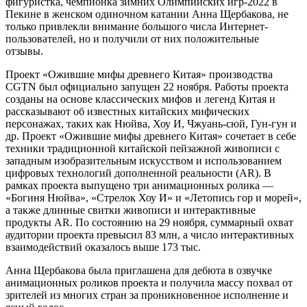
фигуристка, чемпионка зимних Олимпийских игр-2022 в
Пекине в женском одиночном катании Анна Щербакова, не
только привлекли внимание большого числа Интернет-
пользователей, но и получили от них положительные
отзывы.
Проект «Ожившие мифы древнего Китая» производства
CGTN был официально запущен 22 ноября. Работы проекта
созданы на основе классических мифов и легенд Китая и
рассказывают об известных китайских мифических
персонажах, таких как Нюйва, Хоу И, Чжуань-сюй, Гун-гун и
др. Проект «Ожившие мифы древнего Китая» сочетает в себе
техники традиционной китайской пейзажной живописи с
западным изобразительным искусством и использованием
цифровых технологий дополненной реальности (AR). В
рамках проекта выпущено три анимационных ролика —
«Богиня Нюйва», «Стрелок Хоу И» и «Летопись гор и морей»,
а также длинные свитки живописи и интерактивные
продукты AR. По состоянию на 29 ноября, суммарный охват
аудитории проекта превысил 83 млн, а число интерактивных
взаимодействий оказалось выше 173 тыс.
Анна Щербакова была приглашена для дебюта в озвучке
анимационных роликов проекта и получила массу похвал от
зрителей из многих стран за проникновенное исполнение и