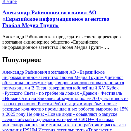
В мире
Александр Рабинович возглавил АО
«Евразийское информационное агентство
Глобал Медиа Групп»
Александр Рабинович как председатель совета директоров
возглавил акционерное общество «Евразийское
информационное агентство Глобал Медиа Групп»….
Популярное
Александр Рабинович возглавил АО «Евразийское
информационное агентство Глобал Медиа Групп»
Диетолог
объяснила, почему кефир, творог и молоко снова становятся
популярными
В Твери завершился юбилейный XV Кубок
«Русского Света» по гребле на лодках «Дракон»
Фестиваль
«Новые Огни на Байкале» объединил более 700 участников из
разных регионов России
Роботизация в мире бьет новые
рекорды: количество промышленных роботов выросло на 15%
в 2025 году
Не одна: «Новые люди» объявляют о запуске
всероссийской поддержки матерей «СОЛО+»
Что такое
мицеллированные витамины, и как они работают, рассказала
компания IPSUM
История легенды: путь «Тирольских