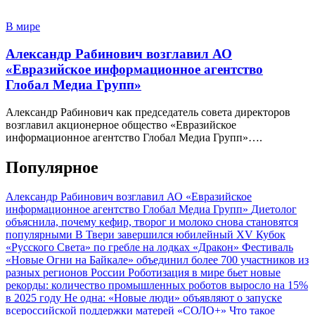
В мире
Александр Рабинович возглавил АО
«Евразийское информационное агентство
Глобал Медиа Групп»
Александр Рабинович как председатель совета директоров
возглавил акционерное общество «Евразийское
информационное агентство Глобал Медиа Групп»….
Популярное
Александр Рабинович возглавил АО «Евразийское
информационное агентство Глобал Медиа Групп»
Диетолог
объяснила, почему кефир, творог и молоко снова становятся
популярными
В Твери завершился юбилейный XV Кубок
«Русского Света» по гребле на лодках «Дракон»
Фестиваль
«Новые Огни на Байкале» объединил более 700 участников из
разных регионов России
Роботизация в мире бьет новые
рекорды: количество промышленных роботов выросло на 15%
в 2025 году
Не одна: «Новые люди» объявляют о запуске
всероссийской поддержки матерей «СОЛО+»
Что такое