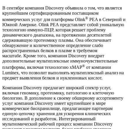
В сентябре компания Discovery объявила о том, что является
крупнейшим сертифицированным поставщиком
®
коммерческих услуг для платформы Olink
PEA в Северной и
Южной Америке. Olink PEA представляет собой уникальную
технологию иммуно-ПЦР, которая решает проблему
динамического диапазона, на протяжении десятилетий
сдерживавшую протеомику плазмы. Она обеспечивает
обнаружение и количественное определение слабо
распространенных белков в плазме в требуемом
масштабе. Кроме того, компания Discovery внедрит
дополнительные мультиплексные иммуночувствительные
®
платформы, включая технологию xMAP
от компании
Luminex, что позволит выполнять мультиплексный анализ на
предмет выявления белков и нуклеиновых кислот.
Компания Discovery предлагает широкий спектр услуг,
включая геномику, протеомику, патологию и клеточную
биологию. В дополнение к своему обширному ассортименту
услуг компания Discovery имеет крупнейшее в мире
коммерческое биохранилище, предлагающее партнерам
единую цепочку хранения для ускорения клинических
исследований и разработок. Интегрированный
мультиомический рабочий процесс компании Discovery