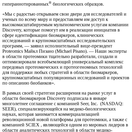
®
гипераннотированных
биологических образцов.
«Мы с радостью открываем свои двери для исследователей и
ученых по всему миру и предоставляем им доступ к
высокомасштабируемым мультиомическим услугам компании
Discovery, которые помогут им в реализации инициатив в
сфере идентификации биомаркеров, клинических
исследований и крупномасштабных исследовательских
программ, — заявил исполнительный вице-президент
Proteomics Майкл Пизано (Michael Pisano). — Наши эксперты
в области протеомики тщательно разработали, создали и
оптимизировали всеобъемлющий универсальный комплекс
передовых протеомических и протеогеномных технологий
для поддержки любых стратегий в области биомаркеров,
крупномасштабных популяционных исследований и проектов
по описанию биобанков».
В рамках своей стратегии расширения на рынке услуг в
области биомаркеров Discovery подписала в январе
многолетнее соглашение с компанией Seer, Inc. (NASDAQ:
SEER), специализирующейся на медико-биологических
науках, которая занимается коммерциализацией
революционной новой платформы для протеомики, а также с
компанией SCIEX , являющейся одним из мировых лидеров в
области аналитических технологий в области медико-