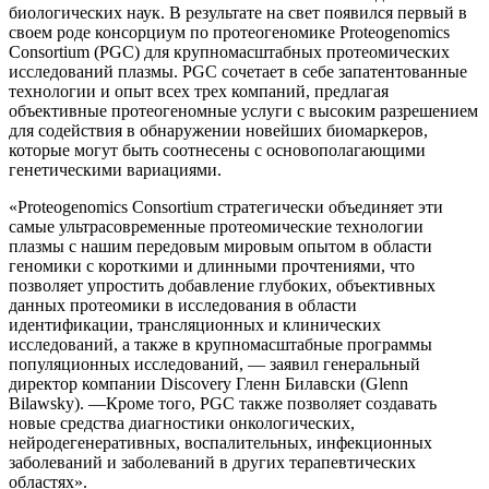
биологических наук. В результате на свет появился первый в
своем роде консорциум по протеогеномике Proteogenomics
Consortium (PGC) для крупномасштабных протеомических
исследований плазмы. PGC сочетает в себе запатентованные
технологии и опыт всех трех компаний, предлагая
объективные протеогеномные услуги с высоким разрешением
для содействия в обнаружении новейших биомаркеров,
которые могут быть соотнесены с основополагающими
генетическими вариациями.
«Proteogenomics Consortium стратегически объединяет эти
самые ультрасовременные протеомические технологии
плазмы с нашим передовым мировым опытом в области
геномики с короткими и длинными прочтениями, что
позволяет упростить добавление глубоких, объективных
данных протеомики в исследования в области
идентификации, трансляционных и клинических
исследований, а также в крупномасштабные программы
популяционных исследований, — заявил генеральный
директор компании Discovery Гленн Билавски (Glenn
Bilawsky). —Кроме того, PGC также позволяет создавать
новые средства диагностики онкологических,
нейродегенеративных, воспалительных, инфекционных
заболеваний и заболеваний в других терапевтических
областях».