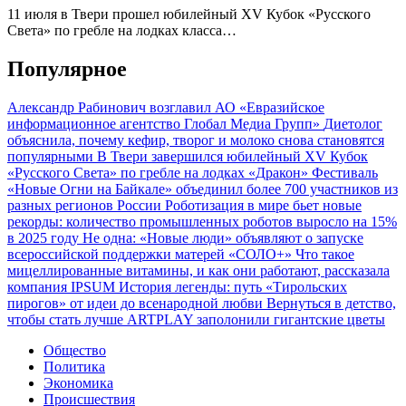
11 июля в Твери прошел юбилейный XV Кубок «Русского
Света» по гребле на лодках класса…
Популярное
Александр Рабинович возглавил АО «Евразийское
информационное агентство Глобал Медиа Групп»
Диетолог
объяснила, почему кефир, творог и молоко снова становятся
популярными
В Твери завершился юбилейный XV Кубок
«Русского Света» по гребле на лодках «Дракон»
Фестиваль
«Новые Огни на Байкале» объединил более 700 участников из
разных регионов России
Роботизация в мире бьет новые
рекорды: количество промышленных роботов выросло на 15%
в 2025 году
Не одна: «Новые люди» объявляют о запуске
всероссийской поддержки матерей «СОЛО+»
Что такое
мицеллированные витамины, и как они работают, рассказала
компания IPSUM
История легенды: путь «Тирольских
пирогов» от идеи до всенародной любви
Вернуться в детство,
чтобы стать лучше
ARTPLAY заполонили гигантские цветы
Общество
Политика
Экономика
Происшествия