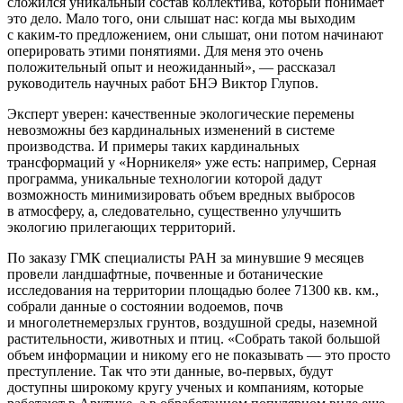
сложился уникальный состав коллектива, который понимает
это дело. Мало того, они слышат нас: когда мы выходим
с каким-то предложением, они слышат, они потом начинают
оперировать этими понятиями. Для меня это очень
положительный опыт и неожиданный», — рассказал
руководитель научных работ БНЭ Виктор Глупов.
Эксперт уверен: качественные экологические перемены
невозможны без кардинальных изменений в системе
производства. И примеры таких кардинальных
трансформаций у «Норникеля» уже есть: например, Серная
программа, уникальные технологии которой дадут
возможность минимизировать объем вредных выбросов
в атмосферу, а, следовательно, существенно улучшить
экологию прилегающих территорий.
По заказу ГМК специалисты РАН за минувшие 9 месяцев
провели ландшафтные, почвенные и ботанические
исследования на территории площадью более 71300 кв. км.,
собрали данные о состоянии водоемов, почв
и многолетнемерзлых грунтов, воздушной среды, наземной
растительности, животных и птиц. «Собрать такой большой
объем информации и никому его не показывать — это просто
преступление. Так что эти данные, во-первых, будут
доступны широкому кругу ученых и компаниям, которые