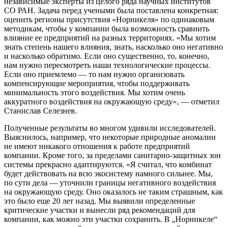
независимые эксперты из целого ряда научных институтов
СО РАН. Задача перед учеными была поставлена конкретная:
оценить регионы присутствия «Норникеля» по одинаковым
методикам, чтобы у компании была возможность сравнить
влияние ее предприятий на разных территориях. «Мы хотим
знать степень нашего влияния, знать, насколько оно негативно
и насколько обратимо. Если оно существенно, то, конечно,
нам нужно пересмотреть наши технологические процессы.
Если оно приемлемо — то нам нужно организовать
компенсирующие мероприятия, чтобы поддерживать
минимальность этого воздействия. Мы хотим очень
аккуратного воздействия на окружающую среду», — отметил
Станислав Селезнев.
Полученные результаты во многом удивили исследователей.
Выяснилось, например, что некоторые природные аномалии
не имеют никакого отношения к работе предприятий
компании. Кроме того, за пределами санитарно-защитных зон
системы прекрасно адаптируются. «Я считал, что комбинат
будет действовать на всю экосистему намного сильнее. Мы,
по сути дела — уточнили границы негативного воздействия
на окружающую среду. Оно оказалось не таким страшным, как
это было еще 20 лет назад. Мы выявили определенные
критические участки и вынесли ряд рекомендаций для
компании, как можно эти участки сохранить. В „Норникеле“