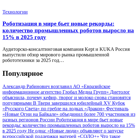
Технологии
Роботизация в мире бьет новые рекорды:
количество промышленных роботов выросло на
15% в 2025 году
Аудиторско-консалтинговая компания Kept и KUKA Россия
выпустили обзор мирового рынка промышленной
робототехники за 2025 год…
Популярное
Александр Рабинович возглавил АО «Евразийское
информационное агентство Глобал Медиа Групп»
Диетолог
объяснила, почему кефир, творог и молоко снова становятся
популярными
В Твери завершился юбилейный XV Кубок
«Русского Света» по гребле на лодках «Дракон»
Фестиваль
«Новые Огни на Байкале» объединил более 700 участников из
разных регионов России
Роботизация в мире бьет новые
рекорды: количество промышленных роботов выросло на 15%
в 2025 году
Не одна: «Новые люди» объявляют о запуске
всероссийской поддержки матерей «СОЛО+»
Что такое