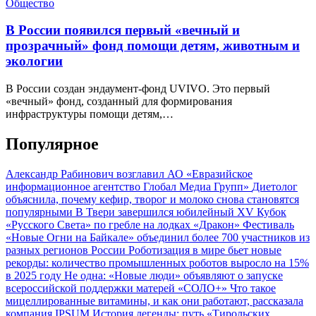
Общество
В России появился первый «вечный и
прозрачный» фонд помощи детям, животным и
экологии
В России создан эндаумент-фонд UVIVO. Это первый
«вечный» фонд, созданный для формирования
инфраструктуры помощи детям,…
Популярное
Александр Рабинович возглавил АО «Евразийское
информационное агентство Глобал Медиа Групп»
Диетолог
объяснила, почему кефир, творог и молоко снова становятся
популярными
В Твери завершился юбилейный XV Кубок
«Русского Света» по гребле на лодках «Дракон»
Фестиваль
«Новые Огни на Байкале» объединил более 700 участников из
разных регионов России
Роботизация в мире бьет новые
рекорды: количество промышленных роботов выросло на 15%
в 2025 году
Не одна: «Новые люди» объявляют о запуске
всероссийской поддержки матерей «СОЛО+»
Что такое
мицеллированные витамины, и как они работают, рассказала
компания IPSUM
История легенды: путь «Тирольских