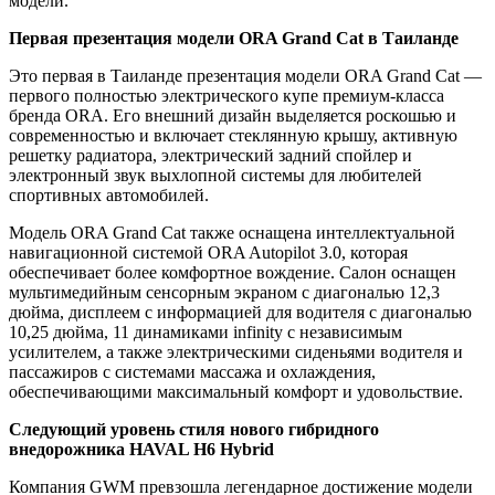
модели.
Первая презентация модели ORA Grand Cat в Таиланде
Это первая в Таиланде презентация модели ORA Grand Cat —
первого полностью электрического купе премиум-класса
бренда ORA. Его внешний дизайн выделяется роскошью и
современностью и включает стеклянную крышу, активную
решетку радиатора, электрический задний спойлер и
электронный звук выхлопной системы для любителей
спортивных автомобилей.
Модель ORA Grand Cat также оснащена интеллектуальной
навигационной системой ORA Autopilot 3.0, которая
обеспечивает более комфортное вождение. Салон оснащен
мультимедийным сенсорным экраном с диагональю 12,3
дюйма, дисплеем с информацией для водителя с диагональю
10,25 дюйма, 11 динамиками infinity с независимым
усилителем, а также электрическими сиденьями водителя и
пассажиров с системами массажа и охлаждения,
обеспечивающими максимальный комфорт и удовольствие.
Следующий уровень стиля нового гибридного
внедорожника HAVAL H6 Hybrid
Компания GWM превзошла легендарное достижение модели