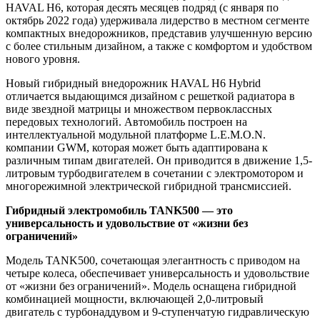
HAVAL H6, которая десять месяцев подряд (с января по
октябрь 2022 года) удерживала лидерство в местном сегменте
компактных внедорожников, представив улучшенную версию
с более стильным дизайном, а также с комфортом и удобством
нового уровня.
Новый гибридный внедорожник HAVAL H6 Hybrid
отличается выдающимся дизайном с решеткой радиатора в
виде звездной матрицы и множеством первоклассных
передовых технологий. Автомобиль построен на
интеллектуальной модульной платформе L.E.M.O.N.
компании GWM, которая может быть адаптирована к
различным типам двигателей. Он приводится в движение 1,5-
литровым турбодвигателем в сочетании с электромотором и
многорежимной электрической гибридной трансмиссией.
Гибридный электромобиль TANK500 — это
универсальность и удовольствие от «жизни без
ограничений»
Модель TANK500, сочетающая элегантность с приводом на
четыре колеса, обеспечивает универсальность и удовольствие
от «жизни без ограничений». Модель оснащена гибридной
комбинацией мощности, включающей 2,0-литровый
двигатель с турбонаддувом и 9-ступенчатую гидравлическую