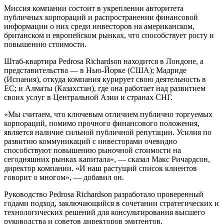
Миссия компании состоит в укреплении авторитета
публичных корпораций и распространении финансовой
информации о них среди инвесторов на американском,
британском и европейском рынках, что способствует росту и
повышению стоимости.
Штаб-квартира Pedrosa Richardson находится в Лондоне, а
представительства — в Нью-Йорке (США); Мадриде
(Испания), откуда компания курирует свою деятельность в
ЕС; и Алматы (Казахстан), где она работает над развитием
своих услуг в Центральной Азии и странах СНГ.
«Мы считаем, что ключевым отличием публично торгуемых
корпораций, помимо прочного финансового положения,
является наличие сильной публичной репутации. Усилия по
развитию коммуникаций с инвесторами очевидно
способствуют повышению рыночной стоимости на
сегодняшних рынках капитала», — сказал Макс Ричардсон,
директор компании. «И наш растущий список клиентов
говорит о многом», — добавил он.
Руководство Pedrosa Richardson разработало проверенный
годами подход, заключающийся в сочетании стратегических и
технологических решений для консультирования высшего
руководства и советов директоров эмитентов,