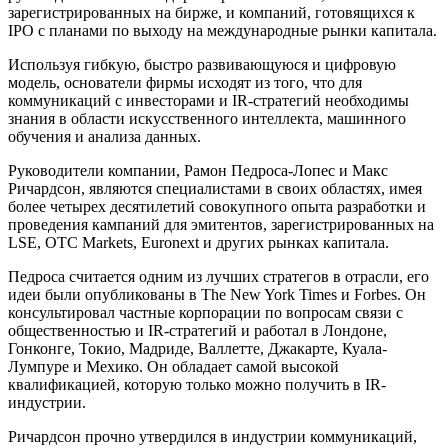
зарегистрированных на бирже, и компаний, готовящихся к
IPO с планами по выходу на международные рынки капитала.
Используя гибкую, быстро развивающуюся и цифровую
модель, основатели фирмы исходят из того, что для
коммуникаций с инвесторами и IR-стратегий необходимы
знания в области искусственного интеллекта, машинного
обучения и анализа данных.
Руководители компании, Рамон Педроса-Лопес и Макс
Ричардсон, являются специалистами в своих областях, имея
более четырех десятилетий совокупного опыта разработки и
проведения кампаний для эмитентов, зарегистрированных на
LSE, OTC Markets, Euronext и других рынках капитала.
Педроса считается одним из лучших стратегов в отрасли, его
идеи были опубликованы в The New York Times и Forbes. Он
консультировал частные корпорации по вопросам связи с
общественностью и IR-стратегий и работал в Лондоне,
Гонконге, Токио, Мадриде, Валлетте, Джакарте, Куала-
Лумпуре и Мехико. Он обладает самой высокой
квалификацией, которую только можно получить в IR-
индустрии.
Ричардсон прочно утвердился в индустрии коммуникаций,