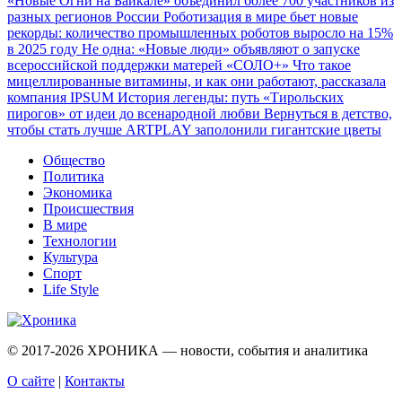
«Новые Огни на Байкале» объединил более 700 участников из
разных регионов России
Роботизация в мире бьет новые
рекорды: количество промышленных роботов выросло на 15%
в 2025 году
Не одна: «Новые люди» объявляют о запуске
всероссийской поддержки матерей «СОЛО+»
Что такое
мицеллированные витамины, и как они работают, рассказала
компания IPSUM
История легенды: путь «Тирольских
пирогов» от идеи до всенародной любви
Вернуться в детство,
чтобы стать лучше
ARTPLAY заполонили гигантские цветы
Общество
Политика
Экономика
Происшествия
В мире
Технологии
Культура
Спорт
Life Style
© 2017-2026
ХРОНИКА — новости, события и аналитика
О сайте
|
Контакты