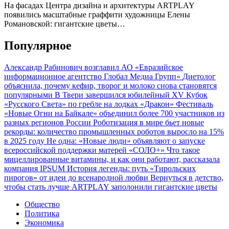
На фасадах Центра дизайна и архитектуры ARTPLAY
появились масштабные граффити художницы Елены
Романовской: гигантские цветы…
Популярное
Александр Рабинович возглавил АО «Евразийское
информационное агентство Глобал Медиа Групп»
Диетолог
объяснила, почему кефир, творог и молоко снова становятся
популярными
В Твери завершился юбилейный XV Кубок
«Русского Света» по гребле на лодках «Дракон»
Фестиваль
«Новые Огни на Байкале» объединил более 700 участников из
разных регионов России
Роботизация в мире бьет новые
рекорды: количество промышленных роботов выросло на 15%
в 2025 году
Не одна: «Новые люди» объявляют о запуске
всероссийской поддержки матерей «СОЛО+»
Что такое
мицеллированные витамины, и как они работают, рассказала
компания IPSUM
История легенды: путь «Тирольских
пирогов» от идеи до всенародной любви
Вернуться в детство,
чтобы стать лучше
ARTPLAY заполонили гигантские цветы
Общество
Политика
Экономика