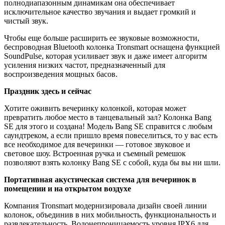
полнодиапазонным динамикам она обеспечивает
исключительное качество звучания и выдает громкий и
чистый звук.
Чтобы еще больше расширить ее звуковые возможности,
беспроводная Bluetooth колонка Tronsmart оснащена функцией
SoundPulse, которая усиливает звук и даже имеет алгоритм
усиления низких частот, предназначенный для
воспроизведения мощных басов.
Праздник здесь и сейчас
Хотите оживить вечеринку колонкой, которая может
превратить любое место в танцевальный зал? Колонка Bang
SE для этого и создана! Модель Bang SE справится с любым
саундтреком, а если пришло время повеселиться, то у вас есть
все необходимое для вечеринки — готовое звуковое и
световое шоу. Встроенная ручка и съемный ремешок
позволяют взять колонку Bang SE с собой, куда бы вы ни шли.
Портативная акустическая система для вечеринок в
помещении и на открытом воздухе
Компания Tronsmart модернизировала дизайн своей линии
колонок, объединив в них мобильность, функциональность и
развлекательность. Водонепроницаемость уровня IPX6 для