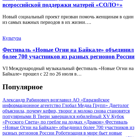
всероссийской поддержки матерей «СОЛО+»
Новый социальный проект призван помочь женщинам в один
из самых важных периодов в их жизни….
Культура
Фестиваль «Новые Огни на Байкале» объединил
более 700 участников из разных регионов России
VI Международный музыкальный фестиваль «Новые Огни на
Байкале» прошел с 22 по 26 июля в…
Популярное
Александр Рабинович возглавил АО «Евразийское
информационное агентство Глобал Медиа Групп»
Диетолог
объяснила, почему кефир, творог и молоко снова становятся
популярными
В Твери завершился юбилейный XV Кубок
«Русского Света» по гребле на лодках «Дракон»
Фестиваль
«Новые Огни на Байкале» объединил более 700 участников из
разных регионов России
Роботизация в мире бьет новые