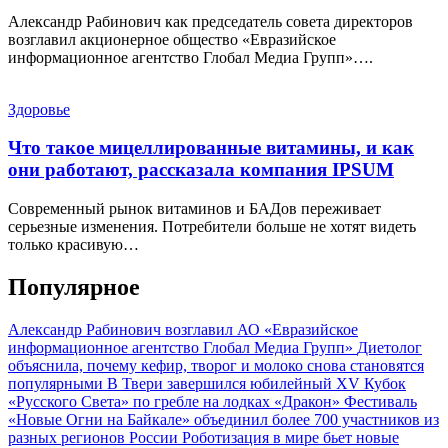
Александр Рабинович как председатель совета директоров
возглавил акционерное общество «Евразийское
информационное агентство Глобал Медиа Групп»….
Здоровье
Что такое мицеллированные витамины, и как
они работают, рассказала компания IPSUM
Современный рынок витаминов и БАДов переживает
серьезные изменения. Потребители больше не хотят видеть
только красивую…
Популярное
Александр Рабинович возглавил АО «Евразийское
информационное агентство Глобал Медиа Групп»
Диетолог
объяснила, почему кефир, творог и молоко снова становятся
популярными
В Твери завершился юбилейный XV Кубок
«Русского Света» по гребле на лодках «Дракон»
Фестиваль
«Новые Огни на Байкале» объединил более 700 участников из
разных регионов России
Роботизация в мире бьет новые