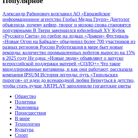
Популярное
Александр Рабинович возглавил АО «Евразийское
информационное агентство Глобал Медиа Групп»
Диетолог
объяснила, почему кефир, творог и молоко снова становятся
популярными
В Твери завершился юбилейный XV Кубок
«Русского Света» по гребле на лодках «Дракон»
Фестиваль
«Новые Огни на Байкале» объединил более 700 участников из
разных регионов России
Роботизация в мире бьет новые
рекорды: количество промышленных роботов выросло на 15%
в 2025 году
Не одна: «Новые люди» объявляют о запуске
всероссийской поддержки матерей «СОЛО+»
Что такое
мицеллированные витамины, и как они работают, рассказала
компания IPSUM
История легенды: путь «Тирольских
пирогов» от идеи до всенародной любви
Вернуться в детство,
чтобы стать лучше
ARTPLAY заполонили гигантские цветы
Общество
Политика
Экономика
Происшествия
В мире
Технологии
Культура
Спорт