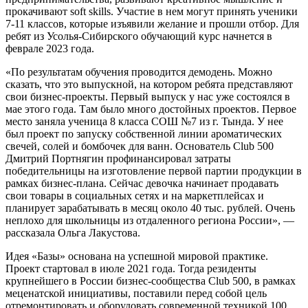
прокачивают soft skills. Участие в нем могут принять ученики
7-11 классов, которые изъявили желание и прошли отбор. Для
ребят из Усолья-Сибирского обучающий курс начнется в
феврале 2023 года.
«По результатам обучения проводится демодень. Можно
сказать, что это выпускной, на котором ребята представляют
свои бизнес-проекты. Первый выпуск у нас уже состоялся в
мае этого года. Там было много достойных проектов. Первое
место заняла ученица 8 класса СОШ №7 из г. Тында. У нее
был проект по запуску собственной линии ароматических
свечей, солей и бомбочек для ванн. Основатель Club 500
Дмитрий Портнягин профинансировал затраты
победительницы на изготовление первой партии продукции в
рамках бизнес-плана. Сейчас девочка начинает продавать
свои товары в социальных сетях и на маркетплейсах и
планирует зарабатывать в месяц около 40 тыс. рублей. Очень
неплохо для школьницы из отдаленного региона России», —
рассказала Ольга Лакустова.
Идея «Базы» основана на успешной мировой практике.
Проект стартовал в июле 2021 года. Тогда резиденты
крупнейшего в России бизнес-сообщества Club 500, в рамках
меценатской инициативы, поставили перед собой цель
отремонтировать и оборудовать современной техникой 100