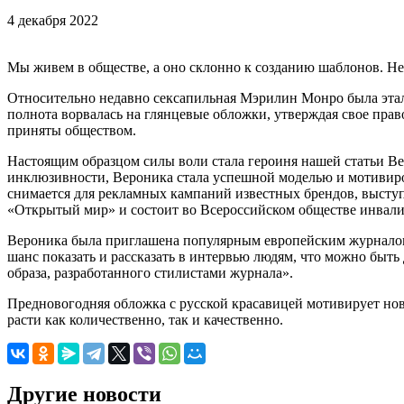
4 декабря 2022
Мы живем в обществе, а оно склонно к созданию шаблонов. Н
Относительно недавно сексапильная Мэрилин Монро была этал
полнота ворвалась на глянцевые обложки, утверждая свое прав
приняты обществом.
Настоящим образцом силы воли стала героиня нашей статьи Вер
инклюзивности, Вероника стала успешной моделью и мотивиро
снимается для рекламных кампаний известных брендов, выступ
«Открытый мир» и состоит во Всероссийском обществе инвали
Вероника была приглашена популярным европейским журналом 
шанс показать и рассказать в интервью людям, что можно быть 
образа, разработанного стилистами журнала».
Предновогодняя обложка с русской красавицей мотивирует нов
расти как количественно, так и качественно.
Другие новости