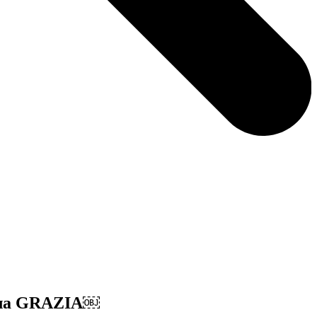
нала GRAZIA￼