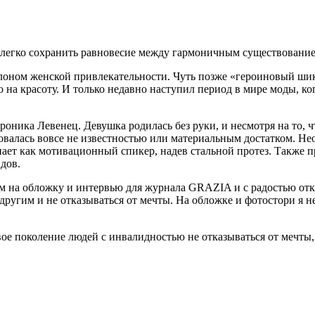
елегко сохранить равновесие между гармоничным существование
оном женской привлекательности. Чуть позже «героиновый шик
о на красоту. И только недавно наступил период в мире моды, к
оника Левенец. Девушка родилась без руки, и несмотря на то, ч
валась вовсе не известностью или материальным достатком. Не
ает как мотивационный спикер, надев стальной протез. Также п
дов.
на обложку и интервью для журнала GRAZIA и с радостью откли
другим и не отказываться от мечты. На обложке и фотостори я н
ое поколение людей с инвалидностью не отказываться от мечты,