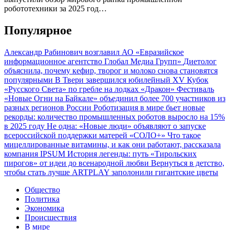
робототехники за 2025 год…
Популярное
Александр Рабинович возглавил АО «Евразийское
информационное агентство Глобал Медиа Групп»
Диетолог
объяснила, почему кефир, творог и молоко снова становятся
популярными
В Твери завершился юбилейный XV Кубок
«Русского Света» по гребле на лодках «Дракон»
Фестиваль
«Новые Огни на Байкале» объединил более 700 участников из
разных регионов России
Роботизация в мире бьет новые
рекорды: количество промышленных роботов выросло на 15%
в 2025 году
Не одна: «Новые люди» объявляют о запуске
всероссийской поддержки матерей «СОЛО+»
Что такое
мицеллированные витамины, и как они работают, рассказала
компания IPSUM
История легенды: путь «Тирольских
пирогов» от идеи до всенародной любви
Вернуться в детство,
чтобы стать лучше
ARTPLAY заполонили гигантские цветы
Общество
Политика
Экономика
Происшествия
В мире