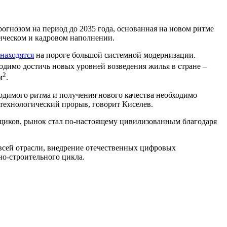
рогнозом на период до 2035 года, основанная на новом ритме
гическом и кадровом наполнении.
находятся
на пороге большой системной модернизации.
одимо достичь новых уровней возведения жилья в стране –
2
м
.
одимого ритма и получения нового качества необходимо
 технологический прорыв, говорит Киселев.
ьщиков, рынок стал по-настоящему цивилизованным благодаря
всей отрасли, внедрение отечественных цифровых
о-строительного цикла.