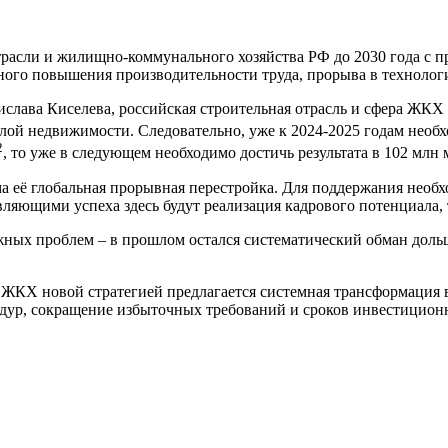
трасли и жилищно-коммунального хозяйства РФ до 2030 года с п
ьного повышения производительности труда, прорыва в техноло
лава Киселева, российская строительная отрасль и сфера ЖКХ
лой недвижимости. Следовательно, уже к 2024-2025 годам необх
2
, то уже в следующем необходимо достичь результата в 102 млн 
а её глобальная прорывная перестройка. Для поддержания необх
ляющими успеха здесь будут реализация кадрового потенциала,
ожных проблем – в прошлом остался систематический обман дол
 ЖКХ новой стратегией предлагается системная трансформация 
дур, сокращение избыточных требований и сроков инвестиционн