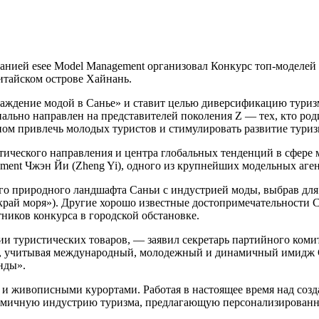
анией esee Model Management организовал Конкурс топ-моделей 
итайском острове Хайнань.
аждение модой в Санье» и ставит целью диверсификацию туризм
льно направлен на представителей поколения Z — тех, кто родил
ном привлечь молодых туристов и стимулировать развитие туриз
ического направления и центра глобальных тенденций в сфере м
ment Чжэн Йи (Zheng Yi), одного из крупнейших модельных аген
о природного ландшафта Саньи с индустрией моды, выбрав для 
край моря»). Другие хорошо известные достопримечательности Са
иков конкурса в городской обстановке.
и туристических товаров, — заявил секретарь партийного коми
2, учитывая международный, молодежный и динамичный имидж Са
нды».
 и живописными курортами. Работая в настоящее время над соз
амичную индустрию туризма, предлагающую персонализированн