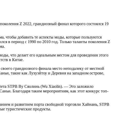
поколения Z 2022, грандиозный финал которого состоялся 19
а, чтобы добавить те аспекты моды, которые пользуются
ся в период с 1990 по 2010 год. Только таланты поколения Z
ма.
оды, что делает его идеальным местом для проведения этого
тств в Китае.
своего грандиозного финала место неподалеку от местной
ньи, такие как Лухуэйтоу и Деревня на западном острове,
тета STPB Ву Сяолинь (Wu Xiaolin). — Это заложило
ньи. Благодаря таким мероприятиям, как этот конкурс топ-
данием и развитием порта свободной торговли Хайнань, STPB
ые туристические продукты.