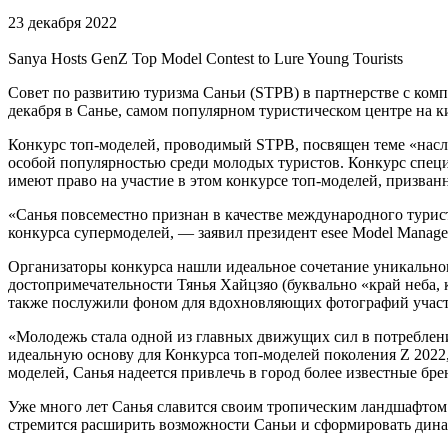
23 декабря 2022
Sanya Hosts GenZ Top Model Contest to Lure Young Tourists
Совет по развитию туризма Саньи (STPB) в партнерстве с комп
декабря в Санье, самом популярном туристическом центре на к
Конкурс топ-моделей, проводимый STPB, посвящен теме «насл
особой популярностью среди молодых туристов. Конкурс специа
имеют право на участие в этом конкурсе топ-моделей, призван
«Санья повсеместно признан в качестве международного турист
конкурса супермоделей, — заявил президент esee Model Manage
Организаторы конкурса нашли идеальное сочетание уникальног
достопримечательности Тянья Хайцзяо (буквально «край неба, 
также послужили фоном для вдохновляющих фотографий участн
«Молодежь стала одной из главных движущих сил в потреблени
идеальную основу для Конкурса топ-моделей поколения Z 202
моделей, Санья надеется привлечь в город более известные бре
Уже много лет Санья славится своим тропическим ландшафтом
стремится расширить возможности Саньи и сформировать дин