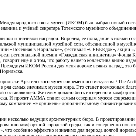
а Международного союза музеев (ИКОМ) был выбран новый соста
едянина и учёный секретарь Тотемского музейного объединени
ольшой и значимой наградой. Впрочем, ее попадание в новый с
ильской муниципальной музейной сети, объединенной в музейн
акции «Посевная в Норильске», фестиваля «СЕВЕР.док», акции 
уреат региональной премии «Гражданская инициатива» Фонда Куд
 говорит ещё и о том, что работу нашего коллектива видно издал
в Президиум ИКОМ России для меня дороже всяких наград, это бо
Норильска.
ильске Арктического музея современного искусства / The Arcti
в ряд самых значимых музеев мира. Это станет возможным благ
й составляющей. Жителям должно быть интересно и комфортно 
ка. И проект АММА станет самым северным музеем современного
нному компанией «Норникель» дополнительному финансированию 
ии несколько ведущих архитектурных бюро. В проектировании 
рованию комфортной городской среды, так и совершенно новат
а», что особенно эффектно и значимо для периода долгой норил
м продолжением создаваемого рядом городского парка.