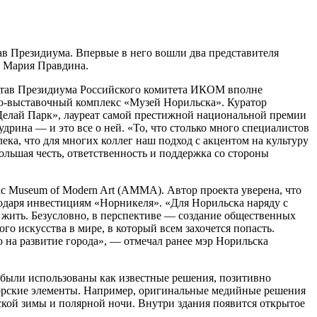
в Президиума. Впервые в него вошли два представителя
я Мария Правдина.
остав Президиума Российского комитета ИКОМ вполне
о-выставочный комплекс «Музей Норильска». Куратор
«Делай Парк», лауреат самой престижной национальной премии
рина — и это все о ней. «То, что столько много специалистов
ека, что для многих коллег наш подход с акцентом на культуру
льшая честь, ответственность и поддержка со стороны
c Museum of Modern Art (AMMA). Автор проекта уверена, что
одаря инвестициям «Норникеля». «Для Норильска наряду с
жить. Безусловно, в перспективе — создание общественных
 искусства в мире, в который всем захочется попасть.
на развитие города», — отмечал ранее мэр Норильска
были использованы как известные решения, позитивно
орские элементы. Например, оригинальные медийные решения
ьской зимы и полярной ночи. Внутри здания появится открытое