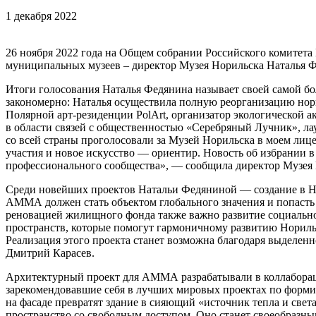
1 декабря 2022
26 ноября 2022 года на Общем собрании Российского комитет
муниципальных музеев – директор Музея Норильска Наталья Ф
Итоги голосования Наталья Федянина называет своей самой б
закономерно: Наталья осуществила полную реорганизацию нор
Полярной арт-резиденции PolArt, организатор экологической 
в области связей с общественностью «Серебряный Лучник», ла
со всей страны проголосовали за Музей Норильска в моем лице,
участия и новое искусство — ориентир. Новость об избрании 
профессионального сообщества», — сообщила директор Музея 
Среди новейших проектов Натальи Федяниной — создание в Нор
АММА должен стать объектом глобального значения и попасть 
реновацией жилищного фонда также важно развитие социально
пространств, которые помогут гармоничному развитию Норильс
Реализация этого проекта станет возможна благодаря выделе
Дмитрий Карасев.
Архитектурный проект для АММА разрабатывали в коллаборац
зарекомендовавшие себя в лучших мировых проектах по форми
на фасаде превратят здание в сияющий «источник тепла и свет
пространство со свободным доступом. Оно станет своеобразны