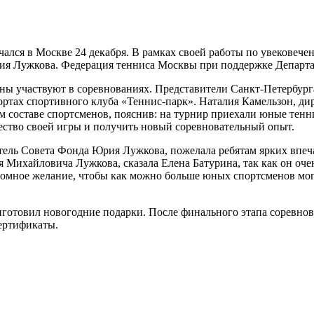
лся в Москве 24 декабря. В рамках своей работы по увековече
Юрия Лужкова. Федерация тенниса Москвы при поддержке Департ
аны участвуют в соревнованиях. Представители Санкт-Петербурга
ртах спортивного клуба «Теннис-парк». Наталия Камельзон, ди
м составе спортсменов, пояснив: на турнир приехали юные тенн
ество своей игры и получить новый соревновательный опыт.
тель Совета Фонда Юрия Лужкова, пожелала ребятам ярких впеч
ихайловича Лужкова, сказала Елена Батурина, так как он очен
огромное желание, чтобы как можно больше юных спортсменов мог
отовил новогодние подарки. После финального этапа соревнова
ертификаты.