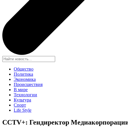
Общество
Политика
Экономика
Происшествия
В мире
Технологии
Культура
Спорт
Life Style
CCTV+: Гендиректор Медиакорпорации 