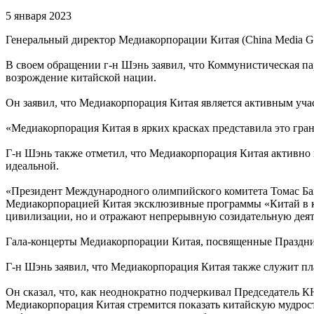
5 января 2023
Генеральный директор Медиакорпорации Китая (China Media Gr
В своем обращении г-н Шэнь заявил, что Коммунистическая парт
возрождение китайской нации.
Он заявил, что Медиакорпорация Китая является активным уча
«Медиакорпорация Китая в ярких красках представила это гра
Г-н Шэнь также отметил, что Медиакорпорация Китая активно в
идеальной.
«Президент Международного олимпийского комитета Томас Б
Медиакорпорацией Китая эксклюзивные программы «Китай в кл
цивилизации, но и отражают непрерывную созидательную деяте
Гала-концерты Медиакорпорации Китая, посвященные Празднику
Г-н Шэнь заявил, что Медиакорпорация Китая также служит п
Он сказал, что, как неоднократно подчеркивал Председатель К
Медиакорпорация Китая стремится показать китайскую мудрост