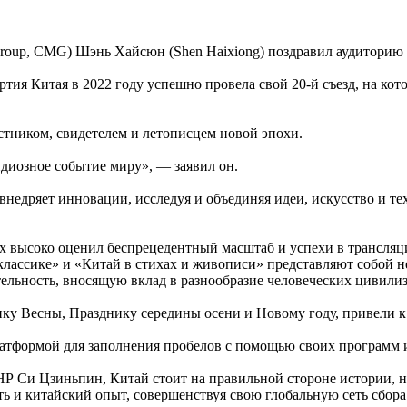
oup, CMG) Шэнь Хайсюн (Shen Haixiong) поздравил аудиторию п
ия Китая в 2022 году успешно провела свой 20-й съезд, на кото
стником, свидетелем и летописцем новой эпохи.
ндиозное событие миру», — заявил он.
недряет инновации, исследуя и объединяя идеи, искусство и те
ах высоко оценил беспрецедентный масштаб и успехи в транс
ассике» и «Китай в стихах и живописи» представляют собой н
льность, вносящую вклад в разнообразие человеческих цивилиз
 Весны, Празднику середины осени и Новому году, привели к в
латформой для заполнения пробелов с помощью своих программ 
НР Си Цзиньпин, Китай стоит на правильной стороне истории, н
ь и китайский опыт, совершенствуя свою глобальную сеть сбор