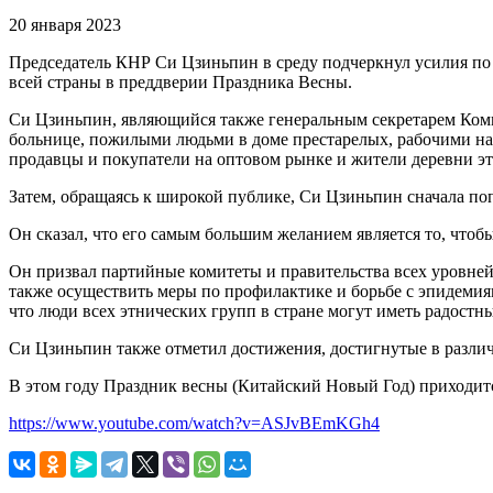
20 января 2023
Председатель КНР Си Цзиньпин в среду подчеркнул усилия по
всей страны в преддверии Праздника Весны.
Си Цзиньпин, являющийся также генеральным секретарем Комм
больнице, пожилыми людьми в доме престарелых, рабочими на
продавцы и покупатели на оптовом рынке и жители деревни эт
Затем, обращаясь к широкой публике, Си Цзиньпин сначала попр
Он сказал, что его самым большим желанием является то, что
Он призвал партийные комитеты и правительства всех уровней 
также осуществить меры по профилактике и борьбе с эпидемия
что люди всех этнических групп в стране могут иметь радост
Си Цзиньпин также отметил достижения, достигнутые в различн
В этом году Праздник весны (Китайский Новый Год) приходитс
https://www.youtube.com/watch?v=ASJvBEmKGh4