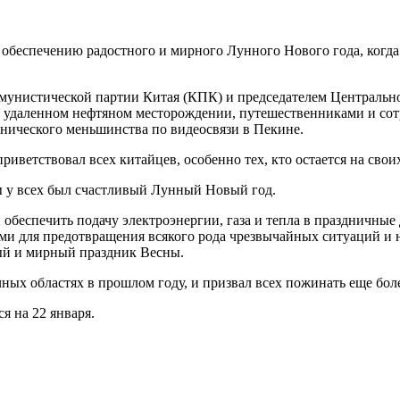
 обеспечению радостного и мирного Лунного Нового года, когд
унистической партии Китая (КПК) и председателем Центральног
 удаленном нефтяном месторождении, путешественниками и сот
нического меньшинства по видеосвязи в Пекине.
иветствовал всех китайцев, особенно тех, кто остается на свои
бы у всех был счастливый Лунный Новый год.
обеспечить подачу электроэнергии, газа и тепла в праздничные 
ми для предотвращения всякого рода чрезвычайных ситуаций и н
ный и мирный праздник Весны.
ых областях в прошлом году, и призвал всех пожинать еще боле
я на 22 января.