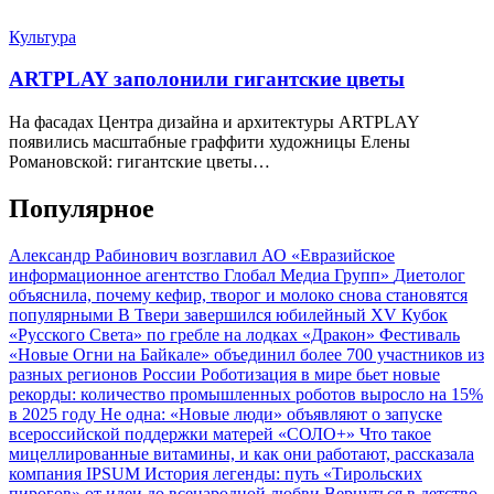
Культура
ARTPLAY заполонили гигантские цветы
На фасадах Центра дизайна и архитектуры ARTPLAY
появились масштабные граффити художницы Елены
Романовской: гигантские цветы…
Популярное
Александр Рабинович возглавил АО «Евразийское
информационное агентство Глобал Медиа Групп»
Диетолог
объяснила, почему кефир, творог и молоко снова становятся
популярными
В Твери завершился юбилейный XV Кубок
«Русского Света» по гребле на лодках «Дракон»
Фестиваль
«Новые Огни на Байкале» объединил более 700 участников из
разных регионов России
Роботизация в мире бьет новые
рекорды: количество промышленных роботов выросло на 15%
в 2025 году
Не одна: «Новые люди» объявляют о запуске
всероссийской поддержки матерей «СОЛО+»
Что такое
мицеллированные витамины, и как они работают, рассказала
компания IPSUM
История легенды: путь «Тирольских
пирогов» от идеи до всенародной любви
Вернуться в детство,