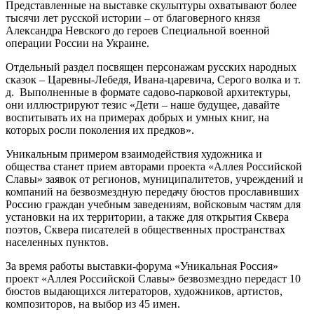
Представленные на выставке скульптуры охватывают более
тысячи лет русской истории – от благоверного князя
Александра Невского до героев Специальной военной
операции России на Украине.
Отдельный раздел посвящен персонажам русских народных
сказок – Царевны-Лебедя, Ивана-царевича, Серого волка и т.
д. Выполненные в формате садово-парковой архитектуры,
они иллюстрируют тезис «Дети – наше будущее, давайте
воспитывать их на примерах добрых и умных книг, на
которых росли поколения их предков».
Уникальным примером взаимодействия художника и
общества станет прием авторами проекта «Аллея Российской
Славы» заявок от регионов, муниципалитетов, учреждений и
компаний на безвозмездную передачу бюстов прославивших
Россию граждан учебным заведениям, войсковым частям для
установки на их территории, а также для открытия Сквера
поэтов, Сквера писателей в общественных пространствах
населенных пунктов.
За время работы выставки-форума «Уникальная Россия»
проект «Аллея Российской Славы» безвозмездно передаст 10
бюстов выдающихся литераторов, художников, артистов,
композиторов, на выбор из 45 имен.