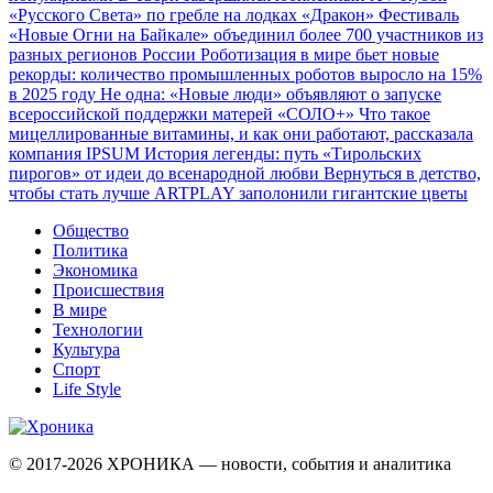
«Русского Света» по гребле на лодках «Дракон»
Фестиваль
«Новые Огни на Байкале» объединил более 700 участников из
разных регионов России
Роботизация в мире бьет новые
рекорды: количество промышленных роботов выросло на 15%
в 2025 году
Не одна: «Новые люди» объявляют о запуске
всероссийской поддержки матерей «СОЛО+»
Что такое
мицеллированные витамины, и как они работают, рассказала
компания IPSUM
История легенды: путь «Тирольских
пирогов» от идеи до всенародной любви
Вернуться в детство,
чтобы стать лучше
ARTPLAY заполонили гигантские цветы
Общество
Политика
Экономика
Происшествия
В мире
Технологии
Культура
Спорт
Life Style
© 2017-2026
ХРОНИКА — новости, события и аналитика