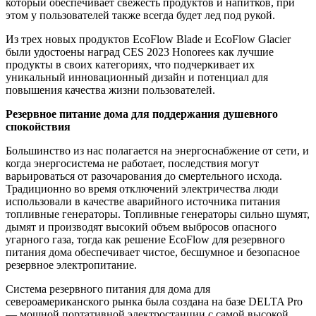
который обеспечивает свежесть продуктов и напитков, при
этом у пользователей также всегда будет лед под рукой.
Из трех новых продуктов EcoFlow Blade и EcoFlow Glacier
были удостоены наград CES 2023 Honorees как лучшие
продукты в своих категориях, что подчеркивает их
уникальный инновационный дизайн и потенциал для
повышения качества жизни пользователей.
Резервное питание дома для поддержания душевного
спокойствия
Большинство из нас полагается на энергоснабжение от сети, и
когда энергосистема не работает, последствия могут
варьироваться от разочарования до смертельного исхода.
Традиционно во время отключений электричества люди
использовали в качестве аварийного источника питания
топливные генераторы. Топливные генераторы сильно шумят,
дымят и производят высокий объем выбросов опасного
угарного газа, тогда как решение EcoFlow для резервного
питания дома обеспечивает чистое, бесшумное и безопасное
резервное электропитание.
Система резервного питания для дома для
североамериканского рынка была создана на базе DELTA Pro
— мощной портативной электростанции с самой высокой