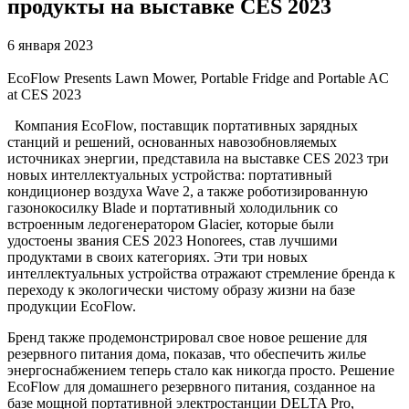
продукты на выставке CES 2023
6 января 2023
EcoFlow Presents Lawn Mower, Portable Fridge and Portable AC
at CES 2023
Компания EcoFlow, поставщик портативных зарядных
станций и решений, основанных навозобновляемых
источниках энергии, представила на выставке CES 2023 три
новых интеллектуальных устройства: портативный
кондиционер воздуха Wave 2, а также роботизированную
газонокосилку Blade и портативный холодильник со
встроенным ледогенератором Glacier, которые были
удостоены звания CES 2023 Honorees, став лучшими
продуктами в своих категориях. Эти три новых
интеллектуальных устройства отражают стремление бренда к
переходу к экологически чистому образу жизни на базе
продукции EcoFlow.
Бренд также продемонстрировал свое новое решение для
резервного питания дома, показав, что обеспечить жилье
энергоснабжением теперь стало как никогда просто. Решение
EcoFlow для домашнего резервного питания, созданное на
базе мощной портативной электростанции DELTA Pro,