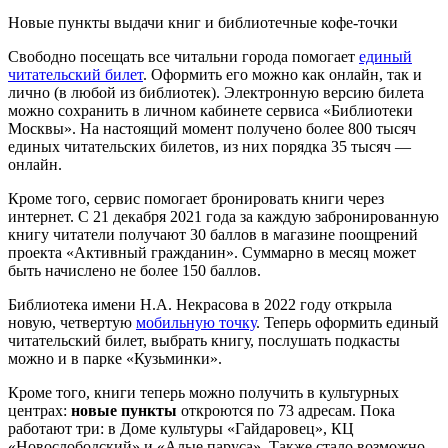
Новые пункты выдачи книг и библиотечные кофе-точки
Свободно посещать все читальни города помогает
единый
читательский билет
. Оформить его можно как онлайн, так и
лично (в любой из библиотек). Электронную версию билета
можно сохранить в личном кабинете сервиса «Библиотеки
Москвы». На настоящий момент получено более 800 тысяч
единых читательских билетов, из них порядка 35 тысяч —
онлайн.
Кроме того, сервис помогает бронировать книги через
интернет. С 21 декабря 2021 года за каждую забронированную
книгу читатели получают 30 баллов в магазине поощрений
проекта «Активный гражданин». Суммарно в месяц может
быть начислено не более 150 баллов.
Библиотека имени Н.А. Некрасова в 2022 году открыла
новую, четвертую
мобильную точку
. Теперь оформить единый
читательский билет, выбрать книгу, послушать подкасты
можно и в парке «Кузьминки».
Кроме того, книги теперь можно получить в культурных
центрах:
новые пункты
откроются по 73 адресам. Пока
работают три: в Доме культуры «Гайдаровец», КЦ
«Новослободский» и «Алые паруса». Также стало возможно