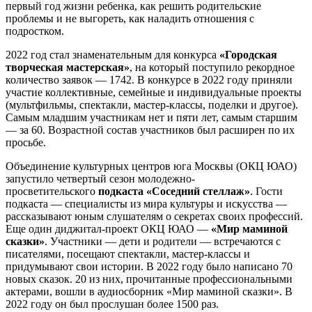
первый год жизни ребенка, как решить родительские
проблемы и не выгореть, как наладить отношения с
подростком.
2022 год стал знаменательным для конкурса
«Городская
творческая мастерская»
, на который поступило рекордное
количество заявок — 1742. В конкурсе в 2022 году приняли
участие коллективные, семейные и индивидуальные проекты
(мультфильмы, спектакли, мастер-классы, поделки и другое).
Самым младшим участникам нет и пяти лет, самым старшим
— за 60. Возрастной состав участников был расширен по их
просьбе.
Объединение культурных центров юга Москвы (ОКЦ ЮАО)
запустило четвертый сезон молодежно-
просветительского
подкаста
«Соседний стеллаж»
.
Гости
подкаста — специалисты из мира культуры и искусства —
рассказывают юным слушателям о секретах своих профессий.
Еще один диджитал-проект ОКЦ ЮАО —
«Мир маминой
сказки»
. Участники — дети и родители — встречаются с
писателями, посещают спектакли, мастер-классы и
придумывают свои истории. В 2022 году было написано 70
новых сказок. 20 из них, прочитанные профессиональными
актерами, вошли в аудиосборник «Мир маминой сказки». В
2022 году он был прослушан более 1500 раз.