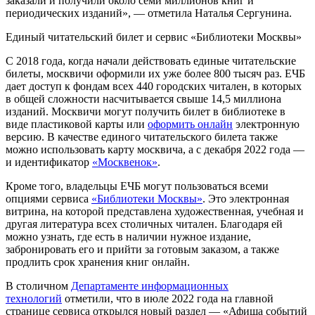
заказали и получили около семи миллионов книг и
периодических изданий», — отметила Наталья Сергунина.
Единый читательский билет и сервис «Библиотеки Москвы»
С 2018 года, когда начали действовать единые читательские
билеты, москвичи оформили их уже более 800 тысяч раз. ЕЧБ
дает доступ к фондам всех 440 городских читален, в которых
в общей сложности насчитывается свыше 14,5 миллиона
изданий. Москвичи могут получить билет в библиотеке в
виде пластиковой карты или
оформить онлайн
электронную
версию. В качестве единого читательского билета также
можно использовать карту москвича, а с декабря 2022 года —
и идентификатор
«Москвенок»
.
Кроме того, владельцы ЕЧБ могут пользоваться всеми
опциями сервиса
«Библиотеки Москвы»
. Это электронная
витрина, на которой представлена художественная, учебная и
другая литература всех столичных читален. Благодаря ей
можно узнать, где есть в наличии нужное издание,
забронировать его и прийти за готовым заказом, а также
продлить срок хранения книг онлайн.
В столичном
Департаменте информационных
технологий
отметили, что в июле 2022 года на главной
странице сервиса открылся новый раздел — «Афиша событий