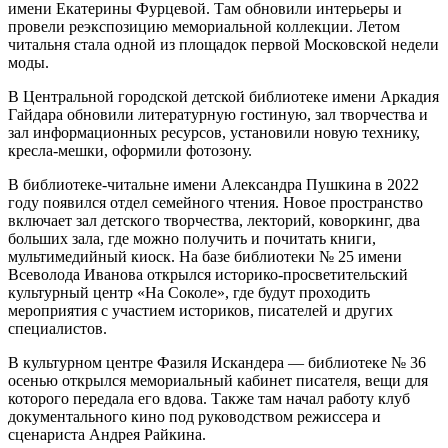
имени Екатерины Фурцевой.
Там обновили интерьеры и
провели реэкспозицию мемориальной коллекции. Летом
читальня стала одной из площадок первой Московской недели
моды.
В Центральной городской детской библиотеке имени Аркадия
Гайдара
обновили литературную гостиную, зал творчества и
зал информационных ресурсов, установили новую технику,
кресла-мешки, оформили фотозону.
В библиотеке-читальне имени Александра Пушкина в 2022
году появился отдел семейного чтения.
Новое пространство
включает зал детского творчества, лекторий, коворкинг, два
больших зала, где можно получить и почитать книги,
мультимедийный киоск. На базе библиотеки № 25 имени
Всеволода Иванова открылся историко-просветительский
культурный центр «На Соколе», где будут проходить
мероприятия с участием историков, писателей и других
специалистов.
В культурном центре Фазиля Искандера — библиотеке № 36
осенью открылся мемориальный кабинет писателя, вещи для
которого передала его вдова. Также там начал работу клуб
документального кино под руководством режиссера и
сценариста Андрея Райкина.