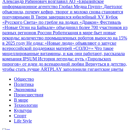
Александр Рабинович возглавил АО «Евразийское
информационное агентство Глобал Медиа Групп»
Диетолог
объяснила, почему кефир, творог и молоко снова становятся
популярными
В Твери завершился юбилейный XV Кубок
«Русского Света» по гребле на лодках «Дракон»
Фестиваль
«Новые Огни на Байкале» объединил более 700 участников из
разных регионов России
Роботизация в мире бьет новые
рекорды: количество промышленных роботов выросло на 15%
в 2025 году
Не одна: «Новые люди» объявляют о запуске
всероссийской поддержки матерей «СОЛО+»
Что такое
мицеллированные витамины, и как они работают, рассказала
компания IPSUM
История легенды: путь «Тирольских
пирогов» от идеи до всенародной любви
Вернуться в детство,
чтобы стать лучше
ARTPLAY заполонили гигантские цветы
Общество
Политика
Экономика
Происшествия
В мире
Технологии
Культура
Спорт
Life Style