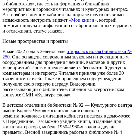
в библиотеках», где есть информация о ближайших
мероприятиях в городских читальнях и культурных центрах.
А в ноябре в личном кабинете на портале mos.ru появилась
возможность настроить виджет
«Мои книги»
, который
помогает получать информацию о забронированных изданиях
и отслеживать статус заказов.
Новые пространства и проекты
В мае 2022 года в Зеленограде
открылась новая библиотека №
250
. Она оснащена современным звуковым и проекционным
оборудованием для проведения лекций, выставок и других
мероприятий. Гостям предоставляется бесплатный доступ к
компьютерам и интернету. Читальня приняла уже более 30
тысяч посетителей. Также в прошедшем году учреждение
получило свою первую награду. Видеоролик,
рассказывающий о библиотеке, победил во всероссийском
конкурсе СМИ «Культура слова».
В детском отделении библиотеки № 92 — Культурного центра
имени Корнея Чуковского
после капитального
ремонта
появилась имитация кабинета писателя в доме-музее
в Переделкине. Там можно увидеть книги, изданные при
жизни литератора, мебель 1950–1960-х годов и другие
предметы. Весной завершились работы в библиотеке № 4