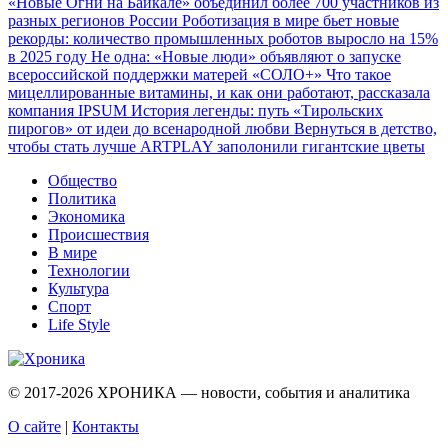
«Новые Огни на Байкале» объединил более 700 участников из
разных регионов России
Роботизация в мире бьет новые
рекорды: количество промышленных роботов выросло на 15%
в 2025 году
Не одна: «Новые люди» объявляют о запуске
всероссийской поддержки матерей «СОЛО+»
Что такое
мицеллированные витамины, и как они работают, рассказала
компания IPSUM
История легенды: путь «Тирольских
пирогов» от идеи до всенародной любви
Вернуться в детство,
чтобы стать лучше
ARTPLAY заполонили гигантские цветы
Общество
Политика
Экономика
Происшествия
В мире
Технологии
Культура
Спорт
Life Style
© 2017-2026
ХРОНИКА — новости, события и аналитика
О сайте
|
Контакты