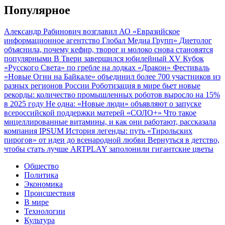
Популярное
Александр Рабинович возглавил АО «Евразийское
информационное агентство Глобал Медиа Групп»
Диетолог
объяснила, почему кефир, творог и молоко снова становятся
популярными
В Твери завершился юбилейный XV Кубок
«Русского Света» по гребле на лодках «Дракон»
Фестиваль
«Новые Огни на Байкале» объединил более 700 участников из
разных регионов России
Роботизация в мире бьет новые
рекорды: количество промышленных роботов выросло на 15%
в 2025 году
Не одна: «Новые люди» объявляют о запуске
всероссийской поддержки матерей «СОЛО+»
Что такое
мицеллированные витамины, и как они работают, рассказала
компания IPSUM
История легенды: путь «Тирольских
пирогов» от идеи до всенародной любви
Вернуться в детство,
чтобы стать лучше
ARTPLAY заполонили гигантские цветы
Общество
Политика
Экономика
Происшествия
В мире
Технологии
Культура