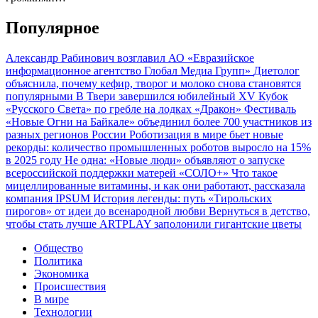
Популярное
Александр Рабинович возглавил АО «Евразийское
информационное агентство Глобал Медиа Групп»
Диетолог
объяснила, почему кефир, творог и молоко снова становятся
популярными
В Твери завершился юбилейный XV Кубок
«Русского Света» по гребле на лодках «Дракон»
Фестиваль
«Новые Огни на Байкале» объединил более 700 участников из
разных регионов России
Роботизация в мире бьет новые
рекорды: количество промышленных роботов выросло на 15%
в 2025 году
Не одна: «Новые люди» объявляют о запуске
всероссийской поддержки матерей «СОЛО+»
Что такое
мицеллированные витамины, и как они работают, рассказала
компания IPSUM
История легенды: путь «Тирольских
пирогов» от идеи до всенародной любви
Вернуться в детство,
чтобы стать лучше
ARTPLAY заполонили гигантские цветы
Общество
Политика
Экономика
Происшествия
В мире
Технологии