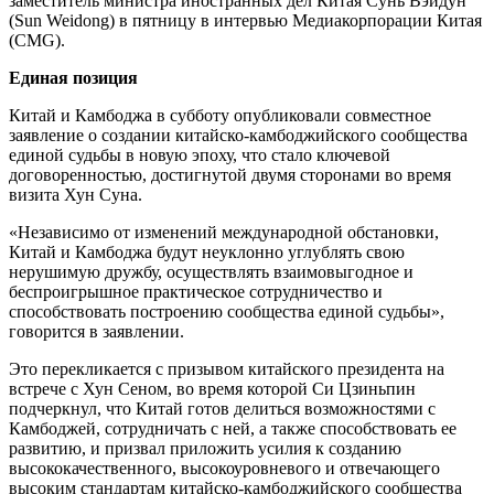
заместитель министра иностранных дел Китая Сунь Вэйдун
(Sun Weidong) в пятницу в интервью Медиакорпорации Китая
(CMG).
Единая позиция
Китай и Камбоджа в субботу опубликовали совместное
заявление о создании китайско-камбоджийского сообщества
единой судьбы в новую эпоху, что стало ключевой
договоренностью, достигнутой двумя сторонами во время
визита Хун Суна.
«Независимо от изменений международной обстановки,
Китай и Камбоджа будут неуклонно углублять свою
нерушимую дружбу, осуществлять взаимовыгодное и
беспроигрышное практическое сотрудничество и
способствовать построению сообщества единой судьбы»,
говорится в заявлении.
Это перекликается с призывом китайского президента на
встрече с Хун Сеном, во время которой Си Цзиньпин
подчеркнул, что Китай готов делиться возможностями с
Камбоджей, сотрудничать с ней, а также способствовать ее
развитию, и призвал приложить усилия к созданию
высококачественного, высокоуровневого и отвечающего
высоким стандартам китайско-камбоджийского сообщества