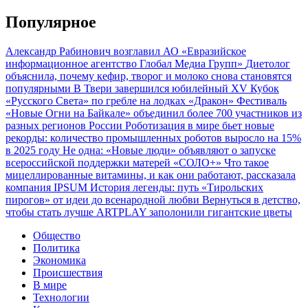
Популярное
Александр Рабинович возглавил АО «Евразийское
информационное агентство Глобал Медиа Групп»
Диетолог
объяснила, почему кефир, творог и молоко снова становятся
популярными
В Твери завершился юбилейный XV Кубок
«Русского Света» по гребле на лодках «Дракон»
Фестиваль
«Новые Огни на Байкале» объединил более 700 участников из
разных регионов России
Роботизация в мире бьет новые
рекорды: количество промышленных роботов выросло на 15%
в 2025 году
Не одна: «Новые люди» объявляют о запуске
всероссийской поддержки матерей «СОЛО+»
Что такое
мицеллированные витамины, и как они работают, рассказала
компания IPSUM
История легенды: путь «Тирольских
пирогов» от идеи до всенародной любви
Вернуться в детство,
чтобы стать лучше
ARTPLAY заполонили гигантские цветы
Общество
Политика
Экономика
Происшествия
В мире
Технологии