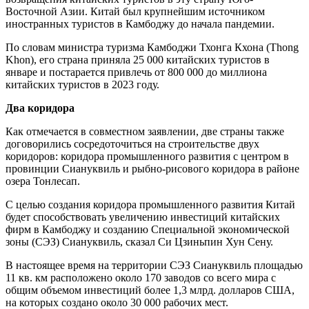
Восточной Азии. Китай был крупнейшим источником
иностранных туристов в Камбоджу до начала пандемии.
По словам министра туризма Камбоджи Тхонга Кхона (Thong
Khon), его страна приняла 25 000 китайских туристов в
январе и постарается привлечь от 800 000 до миллиона
китайских туристов в 2023 году.
Два коридора
Как отмечается в совместном заявлении, две страны также
договорились сосредоточиться на строительстве двух
коридоров: коридора промышленного развития с центром в
провинции Сиануквиль и рыбно-рисового коридора в районе
озера Тонлесап.
С целью создания коридора промышленного развития Китай
будет способствовать увеличению инвестиций китайских
фирм в Камбоджу и созданию Специальной экономической
зоны (СЭЗ) Сиануквиль, сказал Си Цзиньпин Хун Сену.
В настоящее время на территории СЭЗ Сиануквиль площадью
11 кв. км расположено около 170 заводов со всего мира с
общим объемом инвестиций более 1,3 млрд. долларов США,
на которых создано около 30 000 рабочих мест.