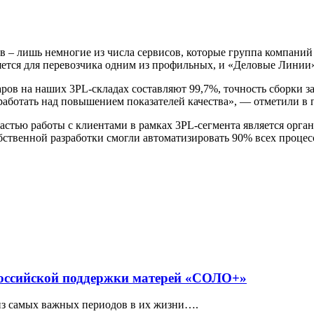
ов – лишь немногие из числа сервисов, которые группа компан
ляется для перевозчика одним из профильных, и «Деловые Линии
ров на наших 3PL-складах составляют 99,7%, точность сборки за
аботать над повышением показателей качества», — отметили в
астью работы с клиентами в рамках 3PL-сегмента является орга
твенной разработки смогли автоматизировать 90% всех процесс
российской поддержки матерей «СОЛО+»
из самых важных периодов в их жизни….