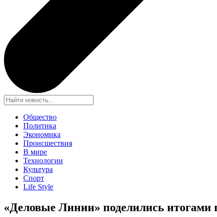
Общество
Политика
Экономика
Происшествия
В мире
Технологии
Культура
Спорт
Life Style
«Деловые Линии» поделились итогами п