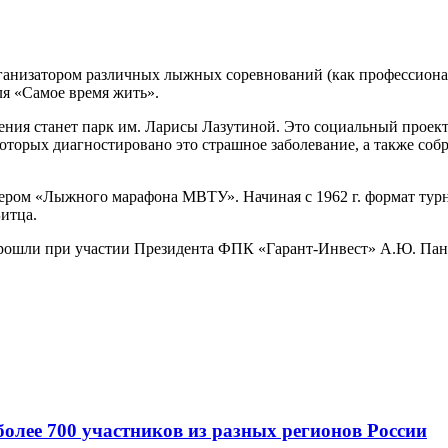
анизатором различных лыжных соревнований (как профессионал
ля «Самое время жить».
ения станет парк им. Ларисы Лазутиной. Это социальный проект
оторых диагностировано это страшное заболевание, а также соб
ром «Лыжного марафона МВТУ». Начиная с 1962 г. формат турн
итца.
ошли при участии Президента ФПК «Гарант-Инвест» А.Ю. Пан
олее 700 участников из разных регионов России