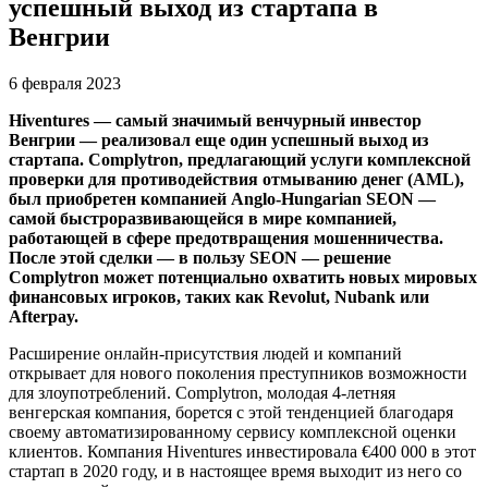
успешный выход из стартапа в
Венгрии
6 февраля 2023
Hiventures — самый значимый венчурный инвестор
Венгрии — реализовал еще один успешный выход из
стартапа. Complytron, предлагающий услуги комплексной
проверки для противодействия отмыванию денег (AML),
был приобретен компанией Anglo-Hungarian SEON —
самой быстроразвивающейся в мире компанией,
работающей в сфере предотвращения мошенничества.
После этой сделки — в пользу SEON — решение
Complytron может потенциально охватить новых мировых
финансовых игроков, таких как Revolut, Nubank или
Afterpay.
Расширение онлайн-присутствия людей и компаний
открывает для нового поколения преступников возможности
для злоупотреблений. Complytron, молодая 4-летняя
венгерская компания, борется с этой тенденцией благодаря
своему автоматизированному сервису комплексной оценки
клиентов. Компания Hiventures инвестировала €400 000 в этот
стартап в 2020 году, и в настоящее время выходит из него со