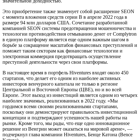
значительной доходностью.
Это приобретение также знаменует собой расширение SEON
с момента вложения средств серии B в апреле 2022 года в
размере 94 млн долларов США. Сочетание разработанной
компанией SEON системы предотвращения мошенничества и
технологии противодействия отмыванию денег от Complytron
в единую платформу является еще одним важным шагом в
борьбе за сокращение масштабов финансовых преступлений и
поможет таким секторам как финансовые технологии и
электронная коммерция предотвращать осуществление
преступной деятельности через свои платформы.
В настоящее время в портфель Hiventures входят около 450
стартапов, что делает его одним из наиболее активных
инвесторов венчурного капитала не только в регионе
Центральной и Восточной Европы (ЦВЕ), но и во всей
Европе. Этот выход из инвестиций является одним из четырех
наиболее значимых, реализованных в 2022 году. «Мы
гордимся всеми своими реализованными стартапами,
поскольку они демонстрируют правильность инвестиционной
концепции и подтверждают успешность нашей работы на
рынке. Кроме того, мы рады, что еще одно инновационное
решение из Венгрии может оказаться на мировой арене», —
подчеркнул глава компании Hiventures, Бенце Катона (Bence