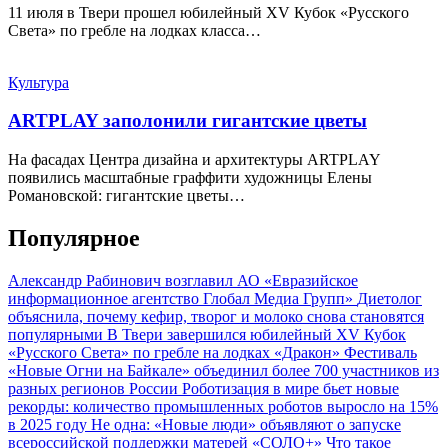
11 июля в Твери прошел юбилейный XV Кубок «Русского
Света» по гребле на лодках класса…
Культура
ARTPLAY заполонили гигантские цветы
На фасадах Центра дизайна и архитектуры ARTPLAY
появились масштабные граффити художницы Елены
Романовской: гигантские цветы…
Популярное
Александр Рабинович возглавил АО «Евразийское
информационное агентство Глобал Медиа Групп»
Диетолог
объяснила, почему кефир, творог и молоко снова становятся
популярными
В Твери завершился юбилейный XV Кубок
«Русского Света» по гребле на лодках «Дракон»
Фестиваль
«Новые Огни на Байкале» объединил более 700 участников из
разных регионов России
Роботизация в мире бьет новые
рекорды: количество промышленных роботов выросло на 15%
в 2025 году
Не одна: «Новые люди» объявляют о запуске
всероссийской поддержки матерей «СОЛО+»
Что такое