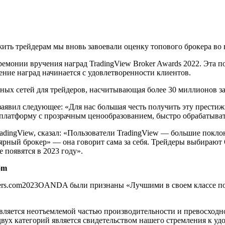
ить трейдерам мы вновь завоевали оценку топового брокера во 
онии вручения наград TradingView Broker Awards 2022. Эта по
ение наград начинается с удовлетворенности клиентов.
ых сетей для трейдеров, насчитывающая более 30 миллионов за
вил следующее: «Для нас большая честь получить эту престижн
латформу с прозрачным ценообразованием, быстро обрабатывать
radingView, сказал: «Пользователи TradingView — большие по
улярный брокер» — она говорит сама за себя. Трейдеры выбир
 появятся в 2023 году».
om
ers.com2023OANDA были признаны «Лучшими в своем классе по
вляется неотъемлемой частью производительности и превосходн
двух категорий является свидетельством нашего стремления к 