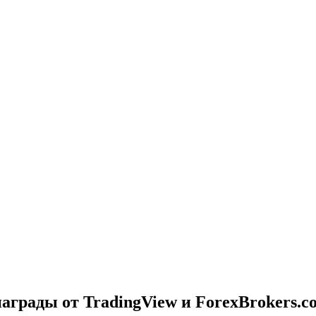
грады от TradingView и ForexBrokers.c