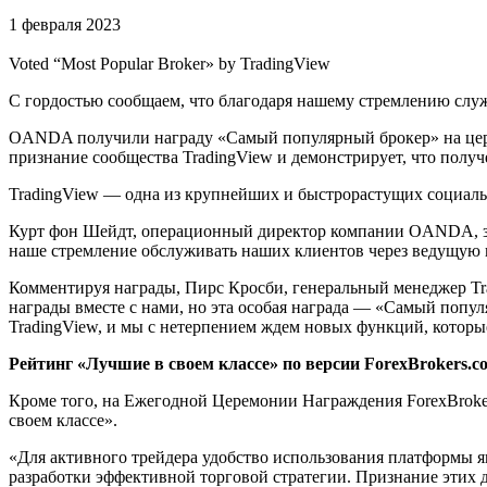
1 февраля 2023
Voted “Most Popular Broker» by TradingView
С гордостью сообщаем, что благодаря нашему стремлению служ
OANDA получили награду «Самый популярный брокер» на церем
признание сообщества TradingView и демонстрирует, что получ
TradingView — одна из крупнейших и быстрорастущих социальн
Курт фон Шейдт, операционный директор компании OANDA, зая
наше стремление обслуживать наших клиентов через ведущую п
Комментируя награды, Пирс Кросби, генеральный менеджер T
награды вместе с нами, но эта особая награда — «Самый поп
TradingView, и мы с нетерпением ждем новых функций, которые
Рейтинг «Лучшие в своем классе» по версии ForexBrokers.c
Кроме того, на Ежегодной Церемонии Награждения ForexBrok
своем классе».
«Для активного трейдера удобство использования платформы я
разработки эффективной торговой стратегии. Признание этих 