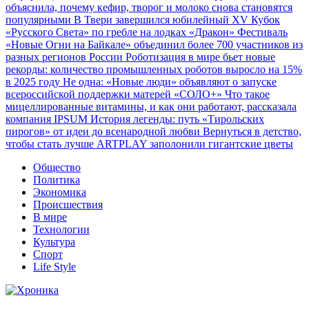
объяснила, почему кефир, творог и молоко снова становятся
популярными
В Твери завершился юбилейный XV Кубок
«Русского Света» по гребле на лодках «Дракон»
Фестиваль
«Новые Огни на Байкале» объединил более 700 участников из
разных регионов России
Роботизация в мире бьет новые
рекорды: количество промышленных роботов выросло на 15%
в 2025 году
Не одна: «Новые люди» объявляют о запуске
всероссийской поддержки матерей «СОЛО+»
Что такое
мицеллированные витамины, и как они работают, рассказала
компания IPSUM
История легенды: путь «Тирольских
пирогов» от идеи до всенародной любви
Вернуться в детство,
чтобы стать лучше
ARTPLAY заполонили гигантские цветы
Общество
Политика
Экономика
Происшествия
В мире
Технологии
Культура
Спорт
Life Style