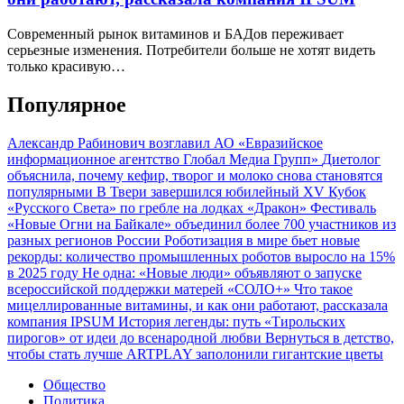
Современный рынок витаминов и БАДов переживает
серьезные изменения. Потребители больше не хотят видеть
только красивую…
Популярное
Александр Рабинович возглавил АО «Евразийское
информационное агентство Глобал Медиа Групп»
Диетолог
объяснила, почему кефир, творог и молоко снова становятся
популярными
В Твери завершился юбилейный XV Кубок
«Русского Света» по гребле на лодках «Дракон»
Фестиваль
«Новые Огни на Байкале» объединил более 700 участников из
разных регионов России
Роботизация в мире бьет новые
рекорды: количество промышленных роботов выросло на 15%
в 2025 году
Не одна: «Новые люди» объявляют о запуске
всероссийской поддержки матерей «СОЛО+»
Что такое
мицеллированные витамины, и как они работают, рассказала
компания IPSUM
История легенды: путь «Тирольских
пирогов» от идеи до всенародной любви
Вернуться в детство,
чтобы стать лучше
ARTPLAY заполонили гигантские цветы
Общество
Политика