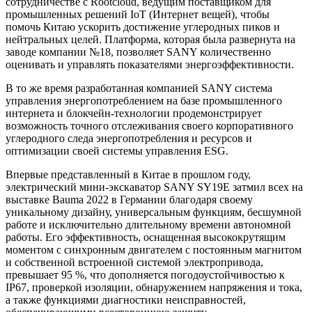
сотрудничестве с Rootcloud, ведущим поставщиком для
промышленных решений IoT (Интернет вещей), чтобы
помочь Китаю ускорить достижение углеродных пиков и
нейтральных целей. Платформа, которая была развернута на
заводе компании №18, позволяет SANY количественно
оценивать и управлять показателями энергоэффективности.
В то же время разработанная компанией SANY система
управления энергопотреблением на базе промышленного
интернета и блокчейн-технологии продемонстрирует
возможность точного отслеживания своего корпоративного
углеродного следа энергопотребления и ресурсов и
оптимизации своей системы управления ESG.
Впервые представленный в Китае в прошлом году,
электрический мини-экскаватор SANY SY19E затмил всех на
выставке Bauma 2022 в Германии благодаря своему
уникальному дизайну, универсальным функциям, бесшумной
работе и исключительно длительному времени автономной
работы. Его эффективность, оснащенная высококрутящим
моментом с синхронным двигателем с постоянным магнитом
и собственной встроенной системой электропривода,
превышает 95 %, что дополняется погодоустойчивостью к
IP67, проверкой изоляции, обнаружением напряжения и тока,
а также функциями диагностики неисправностей,