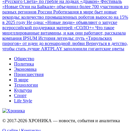
«Русского Света» по гребле на лодках «Дракон»
Фестиваль
«Новые Огни на Байкале» объединил более 700 участников из
разных регионов России
Роботизация в мире бьет новые
рекорды: количество промышленных роботов выросло на 15%
в 2025 году
Не одна: «Новые люди» объявляют о запуске
всероссийской поддержки матерей «СОЛО+»
Что такое
мицеллированные витамины, и как они работают, рассказала
компания IPSUM
История легенды: путь «Тирольских
пирогов» от идеи до всенародной любви
Вернуться в детство,
чтобы стать лучше
ARTPLAY заполонили гигантские цветы
Общество
Политика
Экономика
Происшествия
В мире
Технологии
Культура
Спорт
Life Style
© 2017-2026
ХРОНИКА — новости, события и аналитика
О сайте
|
Контакты